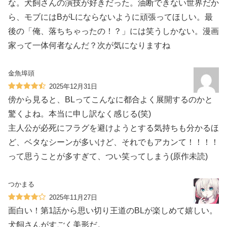
な。犬飼さんの演技が好きだった。油断できない世界だか
ら、モブにはBがLにならないように頑張ってほしい。最
後の「俺、落ちちゃったの！？」には笑うしかない。漫画
家って一体何者なんだ？次が気になりますね
金魚埠頭
2025年12月31日
傍から見ると、BLってこんなに都合よく展開するのかと
驚くよね。本当に申し訳なく感じる(笑)
主人公が必死にフラグを避けようとする気持ちも分かるほ
ど、ベタなシーンが多いけど、それでもアカンて！！！！
って思うことが多すぎて、つい笑ってしまう(原作未読)
つかまる
2025年11月27日
面白い！第1話から思い切り王道のBLが楽しめて嬉しい。
犬飼さんがすごく美形だ。