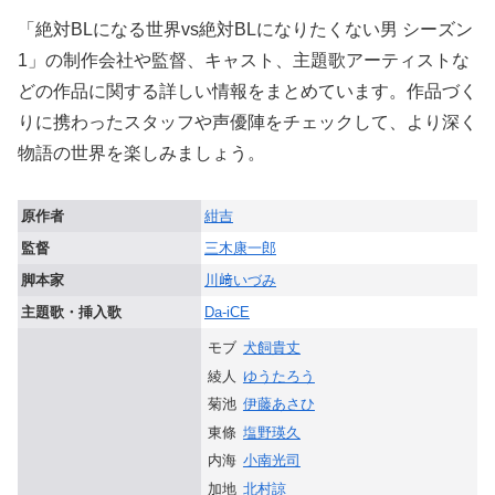
「絶対BLになる世界vs絶対BLになりたくない男 シーズン
1」の制作会社や監督、キャスト、主題歌アーティストな
どの作品に関する詳しい情報をまとめています。作品づく
りに携わったスタッフや声優陣をチェックして、より深く
物語の世界を楽しみましょう。
原作者
紺吉
監督
三木康一郎
脚本家
川﨑いづみ
主題歌・挿入歌
Da-iCE
モブ
犬飼貴丈
綾人
ゆうたろう
菊池
伊藤あさひ
東條
塩野瑛久
内海
小南光司
加地
北村諒