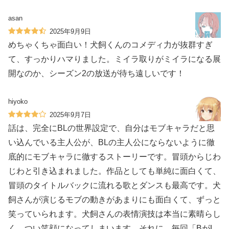
asan
2025年9月9日
めちゃくちゃ面白い！犬飼くんのコメディ力が抜群すぎ
て、すっかりハマりました。ミイラ取りがミイラになる展
開なのか、シーズン2の放送が待ち遠しいです！
hiyoko
2025年9月7日
話は、完全にBLの世界設定で、自分はモブキャラだと思
い込んでいる主人公が、BLの主人公にならないように徹
底的にモブキャラに徹するストーリーです。冒頭からじわ
じわと引き込まれました。作品としても単純に面白くて、
冒頭のタイトルバックに流れる歌とダンスも最高です。犬
飼さんが演じるモブの動きがあまりにも面白くて、ずっと
笑っていられます。犬飼さんの表情演技は本当に素晴らし
く、つい笑顔になってしまいます。それに、毎回「BがL