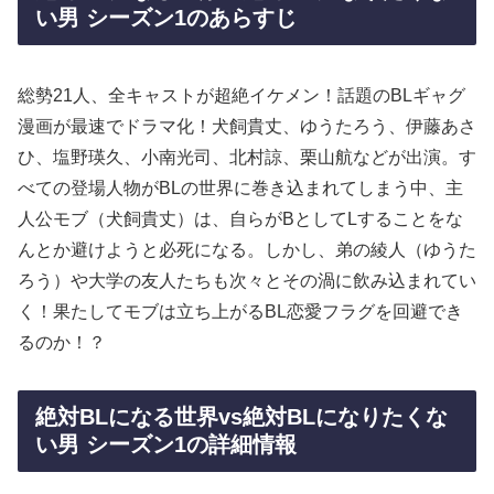
い男 シーズン1のあらすじ
総勢21人、全キャストが超絶イケメン！話題のBLギャグ
漫画が最速でドラマ化！犬飼貴丈、ゆうたろう、伊藤あさ
ひ、塩野瑛久、小南光司、北村諒、栗山航などが出演。す
べての登場人物がBLの世界に巻き込まれてしまう中、主
人公モブ（犬飼貴丈）は、自らがBとしてLすることをな
んとか避けようと必死になる。しかし、弟の綾人（ゆうた
ろう）や大学の友人たちも次々とその渦に飲み込まれてい
く！果たしてモブは立ち上がるBL恋愛フラグを回避でき
るのか！？
絶対BLになる世界vs絶対BLになりたくな
い男 シーズン1の詳細情報