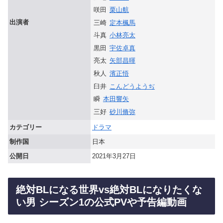
咲田
栗山航
出演者
三崎
定本楓馬
斗真
小林亮太
黒田
宇佐卓真
亮太
矢部昌暉
秋人
濱正悟
臼井
こんどうようぢ
瞬
本田響矢
三好
砂川脩弥
カテゴリー
ドラマ
制作国
日本
公開日
2021年3月27日
絶対BLになる世界vs絶対BLになりたくな
い男 シーズン1の公式PVや予告編動画