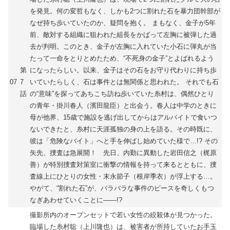
を発見。何の変哲もなく、しかも2つに割れた石を暴力団幹部が
なぜ持ち歩いていたのか、疑問を抱く。 まもなく、金子が5年
前、敵対する組織に狙われた組長をかばって左胸に被弾した過
去が判明。このとき、金子が左胸に入れていた小石に弾丸が当
たって一命をとりとめたため、“不死身の金子”とよばれるよう
第
になったらしい。以来、金子はその石をお守り代わりに持ち歩
07
7
いていたらしく、石は事件とは無関係と思われた。 それでも石
話
の“意味”を探ってあちこち訪ね歩いていた糸村は、偶然ひとり
の青年・掛川春人（濱田龍臣）と出会う。春人は中学のときに
母が他界、15歳で施設を逃げ出してからはアルバイトで食いつ
ないできたと、糸村に天涯孤独の身の上を語る。その時既に、
彼は「危険なバイト」へと手を伸ばし始めていた様で…!? その
矢先、捜査は急展開！ 先日、内勤に異動した岩田信之（梶原
善）が特別捜査対策室に衝撃の情報を持って来るとともに、捜
査線上にひとりの女性・末永節子（根岸季衣）が浮上する…。
やがて、“割れた石”が、バラバラな事件のピースを奇しくもつ
なぎあわせていくことに――!?
撮影所内のオープンセットで若い女性の絞殺体が見つかった。
臨場した糸村聡（上川隆也）は、被害者が所持していたお手玉