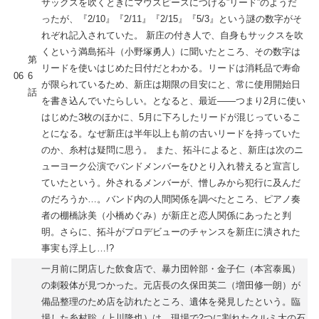
サックスを吹くときにマウスピースにつける”リード”のようだ
ったが、『2/10』『2/11』『2/15』『5/3』という謎の数字がそ
れぞれ記入されていた。 新庄の付き人で、自身もサックスを吹
くという満島拓斗（小野塚勇人）に聞いたところ、その数字は
第
リードを使いはじめた日付だとわかる。リードは消耗品で寿命
06
6
が限られているため、新庄は期限の目安にと、常に使用開始日
話
を書き込んでいたらしい。となると、最近――つまり2月に使い
はじめた3枚のほかに、5月に下ろしたリードが混じっているこ
とになる。なぜ新庄は半年以上も前の古いリードを持っていた
のか、糸村は疑問に思う。 また、拓斗によると、新庄は次のニ
ューヨーク公演でバンドメンバーをひとり入れ替えると宣言し
ていたという。外されるメンバーが、憎しみから犯行に及んだ
のだろうか…。バンド内の人間関係を調べたところ、ピアノ奏
者の棚橋詠美（小橋めぐみ）が新庄と恋人関係にあったと判
明。さらに、拓斗がプロデビューのチャンスを新庄に潰された
事実も浮上し…!?
一月前に閉店した飲食店で、暴力団幹部・金子仁（本宮泰風）
の刺殺体が見つかった。元店長の久保田英二（増田修一朗）が
備品整理のため店を訪れたところ、遺体を発見したという。臨
場した糸村聡（上川隆也）は、現場で2つに割れたクルミ大の石