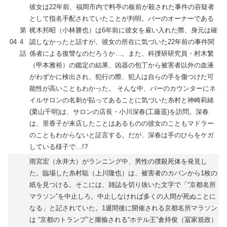
彼女は22年前、福岡市内で料亭の板前が殺された事件の容疑者
として指名手配されていたことが判明。バーのオーナーである
第
梶木邦昭（小林勝也）は6年前に彼女を雇い入れた際、身元は確
04
4
認しなかったと話すが、彼女の所在に気づいた22年前の事件関
話
係者による復讐なのだろうか…。また、科捜研研究員・村木繁
（甲本雅裕）の鑑定の結果、凶器の包丁から被害者以外の血液
がわずかに検出され、犯行の際、犯人は自らの手を傷つけた可
能性が高いこともわかった。 そんな中、バーのカウンターにネ
イルサロンの名刺が貼ってあることに気づいた糸村と神崎莉緒
(栗山千明)は、サロンの店長・小川深春(工藤遥)を訪問。深春
は、里香子が来店したことはあるものの彼女のこともマドラー
のこともわからないと証言する。だが、深春は手のひらをケガ
している様子で…!?
雨宮宏（永井大）がランニング中、男性の撲殺死体を発見し
た。臨場した糸村聡（上川隆也）は、被害者のカバンから1枚の
紙を見つける。そこには、雑誌を切り抜いた文字で「“京都名所
マラソン”を中止しろ。中止しなければ多くの人間が死ぬことに
なる」と記されていた。1週間後に開催される京都名所マラソン
は “京都のトランプ”と揶揄される“ホテル王”倉持俊（冨家規政）