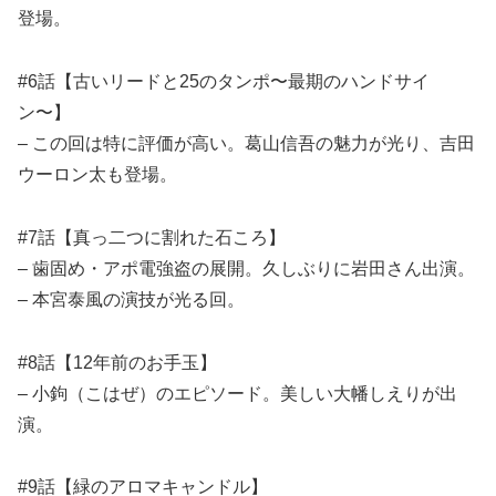
登場。
#6話【古いリードと25のタンポ〜最期のハンドサイ
ン〜】
– この回は特に評価が高い。葛山信吾の魅力が光り、吉田
ウーロン太も登場。
#7話【真っ二つに割れた石ころ】
– 歯固め・アポ電強盗の展開。久しぶりに岩田さん出演。
– 本宮泰風の演技が光る回。
#8話【12年前のお手玉】
– 小鉤（こはぜ）のエピソード。美しい大幡しえりが出
演。
#9話【緑のアロマキャンドル】