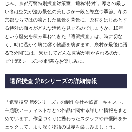
じみ、京都府警特別捜査対策室、通称“特対”。寒さの厳し
い冬は空気が澄み景色の美しさが一段と際立つ季節。冬の
京都ならではの凜とした風景を背景に、糸村をはじめとす
る特対の面々がどんな活躍を見せるのでしょうか。10年
という歴史を積み重ねてきた『遺留捜査』は、時に切な
く、時に温かく胸に響く物語を紡ぎます。糸村が最後に語
る“3分間”には、果たしてどんな真実が明かされるのか。
ぜひ第6シーズンの開幕をお楽しみに。
遺留捜査 第6シリーズの詳細情報
「遺留捜査 第6シリーズ」の制作会社や監督、キャスト、
主題歌アーティストなどの作品に関する詳しい情報をまと
めています。作品づくりに携わったスタッフや声優陣をチ
ェックして、より深く物語の世界を楽しみましょう。