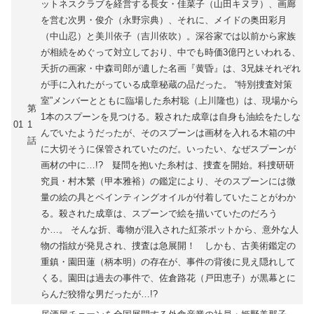
ットネスクラブを経営する長女・佳菜子（山田キヌヲ）、画廊
を営む次男・俊介（永野宗典）、それに、メイドの奥田彩月
（中山忍）と美川依子（吉川依吹）。深谷家では以前から家族
が相続をめぐって対立しており、中でも時価3億円といわれる、
夭折の画家・中森司郎が遺した名画『黄昏』は、3兄妹それぞれ
が手に入れたがっている成章秘蔵の品だった。 “特別捜査対策
室”メンバーとともに臨場した糸村聡（上川隆也）は、現場から
第
1本のスプーンを見つける。殺された成章は自身も油絵をたしな
01
1
んでいたようだったが、そのスプーンは画材を入れる木箱の中
話
に大切そうに保管されていたのだ。いったい、なぜスプーンが
画材の中に…!? 疑問を抱いた糸村は、捜査を開始。科捜研研
究員・村木繁（甲本雅裕）の鑑定により、そのスプーンには微
量の絵の具とペインティングオイルが付着していたことがわか
る。殺された成章は、スプーンで絵を描いていたのだろう
か…。 そんな折、毒物が混入された紅茶ポットから、意外な人
物の指紋が発見され、捜査は急展開！ しかも、古美術鑑定の
重鎮・園田蓮（柄本明）の存在が、事件の背後に見え隠れして
くる。園田は過去の事件で、佐倉路花（戸田恵子）が黒幕とに
らんだ狡猾な男だったが…!?