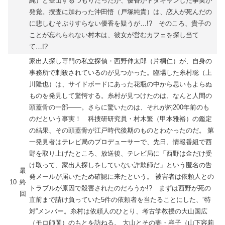
純）と登山するつもりだったが、優香がドタキャンした事実が
発覚。捜査に加わった沖田悟（戸塚純貴）は、恋人が死んだの
に悲しむそぶりすらない優香を疑うが…!? そのころ、貴子の
ことが忘れられない村木は、彼女が営むカフェを探し当て
て…!?
家出人探し専門の私立探偵・西野伸太郎（片桐仁）が、自身の
事務所で刺殺されているのが見つかった。臨場した糸村聡（上
川隆也）は、サイドボードにあった花瓶の中から思いもよらぬ
ものを発見して驚愕する。糸村が見つけたのは、なんと人間の
頭蓋骨の一部――。さらに驚いたのは、それが約200年前のも
のだという事実！ 科捜研研究員・村木繁（甲本雅裕）の鑑定
の結果、その頭蓋骨が江戸時代後期のものとわかったのだ。 第
一発見者はテレビ局のプロデューサーで、先日、情報番組で西
野を取り上げたところ、放送後、テレビ局に「西野は金だけ受
け取って、家出人探しをしていない詐欺師だ」という匿名の告
最
発メールが届いたため確認に来たという。 被害者は依頼人との
10
終
トラブルが原因で殺害されたのだろうか!? まずは西野が死の
回
直前まで請け負っていた5件の依頼者を当たることにした、”特
対”メンバー。糸村は依頼人のひとり、考古学教授の大山国広
（モロ師岡）のもとを訪ねる。 大山とその妻・容子（山下容莉