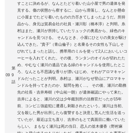
すことに決めるが、なんとたどり着いた山小屋で男の遺体を発
見する。傷の状態から察するに、山から滑落し、なんとか懸命
に小屋までたどり着いたものの力尽きてしまったようだ。所持
品から、身元は貿易会社の社員・瀬川彰（橋本淳）と判明。糸
村はまた、瀬川が所持していたリュックの奥底から、緑色のキ
ャンドルを見つける。 そんなとき、小屋にひとりの美女が駆け
込んできた。“貴子”（青山倫子）と名乗るその女性も下山しそ
びれてしまったと話し、携帯用のミルを使って2人においしいコ
ーヒーを入れてくれた。その後、ランタンのオイルが切れたた
め、やむなく瀬川の遺品である緑のキャンドルを使用したとこ
第
ろ、なんとも不思議な香りが漂いはじめ、それがアロマキャン
09
9
ドルだったことが判明。糸村は、瀬川がなぜ登山にアロマキャ
話
ンドルを持ってきたのか、疑問を抱く…。 その後、瀬川の勤務
先の社長・吉井寿樹（中山祐一朗）が遺体確認にやって来た。
吉井によると、瀬川の父は少年鑑別所の法務官だったが15年
前、コンビニ強盗犯に遭遇し刺殺されたという。瀬川は当初、
父を殺した男が出所したら復讐すると決意し荒んだ生活を送っ
ていたが、最近は立ち直り、吉井のもとで真面目に働いていた
らしい。 まもなく瀬川は死の当日、恋人の並木優香（野村麻