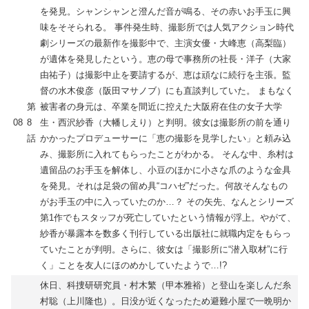
を発見。シャンシャンと澄んだ音が鳴る、その赤いお手玉に興
味をそそられる。 事件発生時、撮影所では人気アクション時代
劇シリーズの最新作を撮影中で、主演女優・大峰恵（高梨臨）
が遺体を発見したという。恵の母で事務所の社長・洋子（大家
由祐子）は撮影中止を要請するが、恵は頑なに続行を主張。監
督の水木俊彦（阪田マサノブ）にも直談判していた。 まもなく
第
被害者の身元は、卒業を間近に控えた大阪府在住の女子大学
08
8
生・西沢紗香（大幡しえり）と判明。彼女は撮影所の前を通り
話
かかったプロデューサーに「恵の撮影を見学したい」と頼み込
み、撮影所に入れてもらったことがわかる。 そんな中、糸村は
遺留品のお手玉を解体し、小豆のほかに小さな爪のような金具
を発見。それは足袋の留め具“コハゼ”だった。何故そんなもの
がお手玉の中に入っていたのか…？ その矢先、なんとシリーズ
第1作でもスタッフが死亡していたという情報が浮上。やがて、
紗香が暴露本を数多く刊行している出版社に就職内定をもらっ
ていたことが判明。さらに、彼女は「撮影所に“潜入取材”に行
く」ことを友人にほのめかしていたようで…!?
休日、科捜研研究員・村木繁（甲本雅裕）と登山を楽しんだ糸
村聡（上川隆也）。日没が近くなったため避難小屋で一晩明か