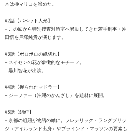
木は榊マリコを諦めた。
#2話【パペット人形】
– この回から特別捜査対策室へ異動してきた若手刑事・沖
田悟を戸塚純貴が演じます。
#3話【ボロボロの紙切れ】
– スイセンの花が象徴的なモチーフ。
– 黒川智花が出演。
#4話【握られたマドラー】
– ジーファー（沖縄のかんざし）を題材に展開。
#5話【組紐】
– 京都の組紐が物語の軸に。フレデリック・ラングブリッ
ジ（アイルランド出身）やブラインド・マラソンの要素も