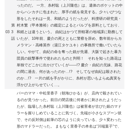
ったのだ。 一方、糸村聡（上川隆也）は、遺体のポケットの中
からハンカチに包まれた、厚手の紙を発見する。少々いびつな
形をしたそれは一見、和紙のようだったが、科捜研の研究員・
第
村木繁（甲本雅裕）の鑑定によるとパルプを原料としており、
03
3
和紙とは違うという。 由紀はかつて所轄署の地域課に勤務して
話
いたが、10年前、慶介の死とともに警察を辞め、数年前からカ
メラマン・高峰英作（湯江タケユキ）の事務所で働いていたら
しい。やがて、由紀の命を奪った銃が先週、大阪で起きた暴力
団員の銃撃事件で使われたものと判明！ それを知った路花は
単独でどこかに出かけていくが――!? 慶介・由紀の兄妹、路花
の間に過去、何があったのか…!? そしてなぜ由紀は殺された
のか…!? 一片の紙を手がかりに、糸村が思いもよらぬ真実を
浮かび上がらせていく…。
バーのママ・中松里香子（朝海ひかる）が、店内で殺されてい
るのが見つかった。前日の閉店後に何者かに刺されたようだっ
たが、臨場した糸村聡（上川隆也）は被害者が古びた銀のマド
ラーを握りしめていることに気づく。先端が小さなスプーン状
で、その反対側は鉛筆の芯のように尖っている、少々変わった
形のマドラーだった。 まもなく里香子の本名は“川端葉子”で、