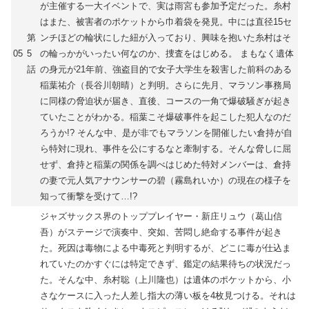
が主催する一大イベントで、実は雨宮も参加予定だった。糸村
はまた、被害者のポケットから巾着袋を発見。中には直径15セ
第
ンチほどの輪状にした紐が入っており、興味を抱いた糸村はそ
05
5
の輪っかがいったい何なのか、捜査をはじめる。 まもなく遺体
話
の身元が21年前、強盗目的で女子大学生を殺害した前科のある
稲葉祐介（長谷川朝晴）と判明。さらに先月、マラソン事務局
に同様の脅迫状が届き、直後、コースの一角で爆破騒ぎが起き
ていたことがわかる。稲葉こそ爆破事件を起こした犯人なのだ
ろうか!? そんな中、是が非でもマラソンを開催したい倉持が自
ら特対に現れ、事件を公にするなと牽制する。そんな脅しに屈
せず、倉持と稲葉の関係を調べはじめた特対メンバーは、倉持
の妻で元人気アナウンサーの碧（霧島れいか）の現在の様子を
知って衝撃を受けて…!?
ジャズサックス界のトッププレイヤー・新庄リュウ（葛山信
吾）がステージで演奏中、突如、苦悶し絶命する事件が起き
た。死因は毒物による中毒死と判明するが、どこに毒が仕込ま
れていたのかすぐには特定できず、鑑定の結果待ちの状況だっ
た。そんな中、糸村聡（上川隆也）は遺体のポケットから、小
さなケースに入った人差し指大の薄い板を4枚見つける。それは