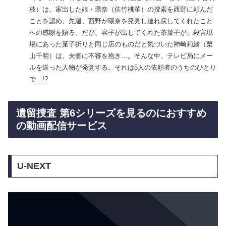
枝）は、家出した娘・環奈（佐竹桃華）の捜索を西野に頼んだ
ことを認め、先週、西野が環奈を発見し連れ戻してくれたこと
への感謝を語る。だが、容子が出してくれた茶菓子が、殺害現
場にあった菓子折りと同じ店のものだと気づいた神崎莉緒（栗
山千明）は、夫妻に不審を抱き…。そんな中、テレビ局にメー
ルを送った人物が発覚する。それは5人の依頼者のうちのひとり
で…!?
遺留捜査 第6シリーズを見るのにおすすめ
の動画配信サービス
U-NEXT