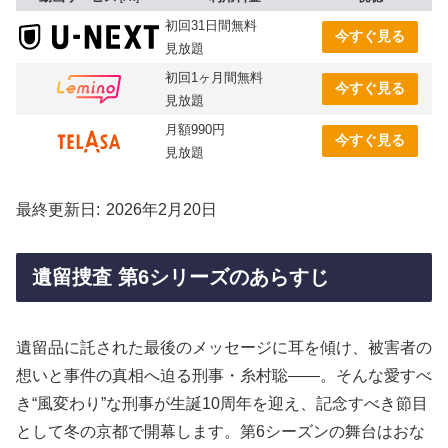
初回31日間無料
今すぐ見る
見放題
初回1ヶ月間無料
今すぐ見る
見放題
月額990円
今すぐ見る
見放題
最終更新日
2026年2月20日
遺留捜査 第6シリーズのあらすじ
遺留品に託された最後のメッセージに耳を傾け、被害者の
想いと事件の真相へ迫る刑事・糸村聡――。そんな愛すべ
き“風変わり”な刑事が生誕10周年を迎え、記念すべき節目
として冬の京都で開幕します。第6シーズンの舞台はおな