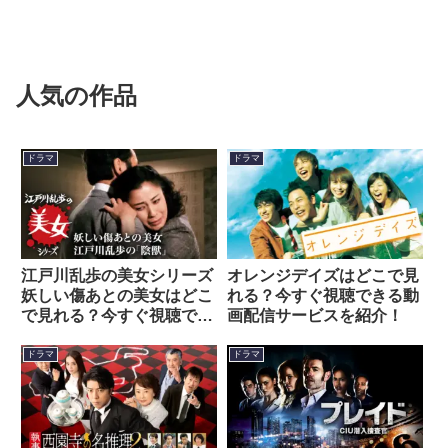
人気の作品
ドラマ
ドラマ
江戸川乱歩の美女シリーズ
オレンジデイズはどこで見
妖しい傷あとの美女はどこ
れる？今すぐ視聴できる動
で見れる？今すぐ視聴でき
画配信サービスを紹介！
る動画配信サービスを紹
介！
ドラマ
ドラマ