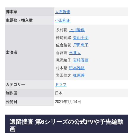
脚本家
大石哲也
主題歌・挿入歌
小田和正
糸村聡
上川隆也
神崎莉緒
栗山千明
佐倉路花
戸田恵子
出演者
雨宮宏
永井大
滝沢綾子
宮﨑香蓮
村木繁
甲本雅裕
岩田信之
梶原善
カテゴリー
ドラマ
制作国
日本
公開日
2021年1月14日
遺留捜査 第6シリーズの公式PVや予告編動
画