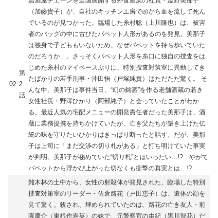
居酒屋チェーンを全国展開する外食産業の社員・姫野美那子
（加藤貴子）が、自社のキッチン工房で頭から血を流して死ん
でいるのが見つかった。臨場した糸村聡（上川隆也）は、被害
者のバッグの中に古びたパペット人形があるのを発見。美那子
は独身で子どももいないため、なぜパペットを持ち歩いていた
のだろうか…。さっそくパペット人形を糸口に独自の捜査をは
じめた糸村のマイペースぶりに、特別捜査対策室に異動してき
第
たばかりの若手刑事・沖田悟（戸塚純貴）はただただ驚く。 そ
02
2
んな中、美那子は事件当日、“幻の銘酒”を作る老舗酒蔵の若き
話
女性社長・野澤ひかり（阿部純子）と会っていたことがわか
る。最近人気の宅配メニューの開発責任者だった美那子は、酒
蔵に業務提携を持ちかけていたが、亡き父たちが築き上げた伝
統の味を守りたいひかりはきっぱり断ったと話す。だが、美那
子は上司に「まだ交渉の切り札がある」と打ち明けていた事実
が判明。美那子が秘めていた“切り札”とはいったい…!? やがて
パペットから浮かび上がった切なくも衝撃の真実とは…!?
雑木林の土中から、女性の射殺体が発見された。臨場した特別
捜査対策室のリーダー・佐倉路花（戸田恵子）は、遺体の顔を
見て驚く。殺され、埋められていたのは、路花の亡き友人・前
園慶介（東根作寿英）の妹で、元警察官の由紀（黒川智花）だ