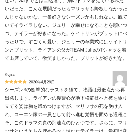
ない。S3までとは全然違う、別のドラマを見ているみた
いだった。こんな展開だったらマリッサも降板しなかった
んじゃないかな。一番好きなシーズンかもしれない。観て
いてイライラしない。ジュリーが幸せになることを願いつ
つ、テイラーが好きになった。ケイトリンがブリットにべ
ったりで、すごく可愛い。ジュリーの卒業式にはケイトリ
ンとブリット、ライアンの父がTEAM JulieのTシャツを着
て出席していて、微笑ましかった。ブリットが好きだな。
Kujira
2026年4月29日
シーズン3の衝撃的なラストを経て、物語は最低点から再
出発します。ライアンの復讐心が地下格闘技へと彼を駆り
立てる姿は胸を締めつけますが、マリッサの死を受け入
れ、コーエン家の一員として前へ進む覚悟を固める過程こ
そ、このドラマの真の到達点のひとつです。さらに、マリ
ッサという欠片を埋めるべく現れたテイラーは、最初は変