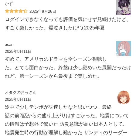
かず
2025年9月26日
ログインできなくなっても評価を気にせず見続けたけど、
すごく楽しかった。爆泣きした(ˊ̥̥̥̥̥ ³ ˋ̥̥̥̥̥) 2025年夏
asan
2025年8月11日
初めて、アメリカのドラマを全シーズン視聴し
た。とても面白かった。終盤は少し謎めいた展開だったけ
れど、第一シーズンから最後まで楽しめた。
オタクのおっさん
2025年8月11日
途中で少しテンポが失速したなと思いつつ、最終
話の前2話からの盛り上がりはすごかった。地震について
の情報は予想外で驚いた 防災意識が高い日本人として、
地震発生時の行動が理解し難かった サンディのリーダー