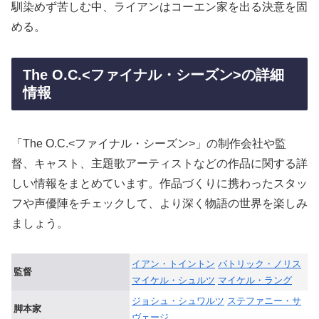
馴染めず苦しむ中、ライアンはコーエン家を出る決意を固
める。
The O.C.<ファイナル・シーズン>の詳細
情報
「The O.C.<ファイナル・シーズン>」の制作会社や監
督、キャスト、主題歌アーティストなどの作品に関する詳
しい情報をまとめています。作品づくりに携わったスタッ
フや声優陣をチェックして、より深く物語の世界を楽しみ
ましょう。
イアン・トイントン
パトリック・ノリス
監督
マイケル・シュルツ
マイケル・ラング
ジョシュ・シュワルツ
ステファニー・サ
脚本家
ヴェージ