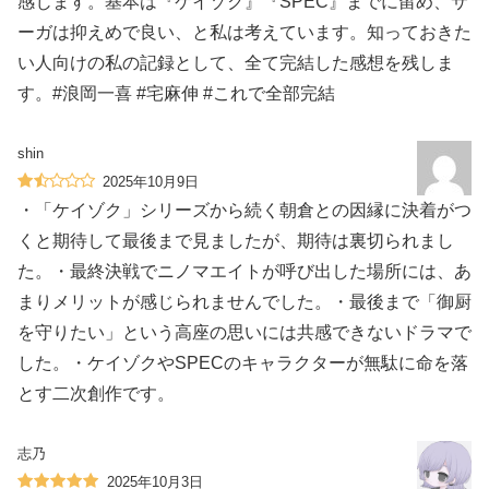
感じます。基本は『ケイゾク』『SPEC』までに留め、サ
ーガは抑えめで良い、と私は考えています。知っておきた
い人向けの私の記録として、全て完結した感想を残しま
す。#浪岡一喜 #宅麻伸 #これで全部完結
shin
2025年10月9日
・「ケイゾク」シリーズから続く朝倉との因縁に決着がつ
くと期待して最後まで見ましたが、期待は裏切られまし
た。・最終決戦でニノマエイトが呼び出した場所には、あ
まりメリットが感じられませんでした。・最後まで「御厨
を守りたい」という高座の思いには共感できないドラマで
した。・ケイゾクやSPECのキャラクターが無駄に命を落
とす二次創作です。
志乃
2025年10月3日