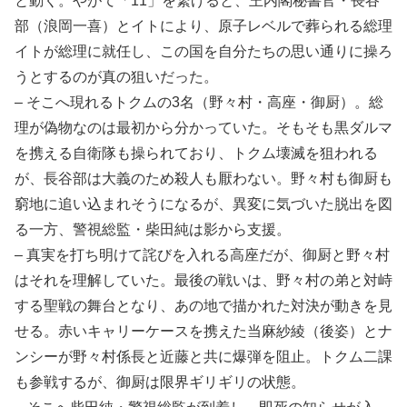
と動く。やがて「11」を繋げると、王内閣秘書官・長谷
部（浪岡一喜）とイトにより、原子レベルで葬られる総理
イトが総理に就任し、この国を自分たちの思い通りに操ろ
うとするのが真の狙いだった。
– そこへ現れるトクムの3名（野々村・高座・御厨）。総
理が偽物なのは最初から分かっていた。そもそも黒ダルマ
を携える自衛隊も操られており、トクム壊滅を狙われる
が、長谷部は大義のため殺人も厭わない。野々村も御厨も
窮地に追い込まれそうになるが、異変に気づいた脱出を図
る一方、警視総監・柴田純は影から支援。
– 真実を打ち明けて詫びを入れる高座だが、御厨と野々村
はそれを理解していた。最後の戦いは、野々村の弟と対峙
する聖戦の舞台となり、あの地で描かれた対決が動きを見
せる。赤いキャリーケースを携えた当麻紗綾（後姿）とナ
ンシーが野々村係長と近藤と共に爆弾を阻止。トクム二課
も参戦するが、御厨は限界ギリギリの状態。