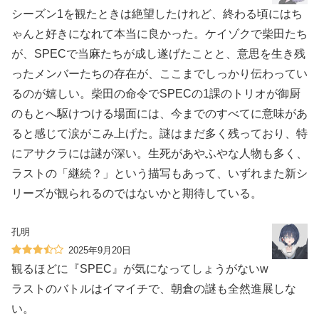
シーズン1を観たときは絶望したけれど、終わる頃にはち
ゃんと好きになれて本当に良かった。ケイゾクで柴田たち
が、SPECで当麻たちが成し遂げたことと、意思を生き残
ったメンバーたちの存在が、ここまでしっかり伝わってい
るのが嬉しい。柴田の命令でSPECの1課のトリオが御厨
のもとへ駆けつける場面には、今までのすべてに意味があ
ると感じて涙がこみ上げた。謎はまだ多く残っており、特
にアサクラには謎が深い。生死があやふやな人物も多く、
ラストの「継続？」という描写もあって、いずれまた新シ
リーズが観られるのではないかと期待している。
孔明
2025年9月20日
観るほどに『SPEC』が気になってしょうがないw
ラストのバトルはイマイチで、朝倉の謎も全然進展しな
い。