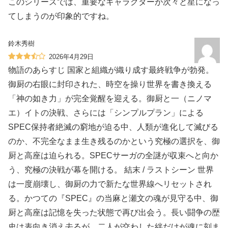
このシリーズでは、重要なキャラクターが次々と星になっ
てしまうのが印象的ですね。
鈴木秀樹
2026年4月29日
物語のあらすじ 国家と組織が織り成す最終戦争が勃発。
御厨の右眼に封印された、時空を操り世界を書き換える
「神の如き力」が完全覚醒を迎える。御厨と一（ニノマ
エ）イトの決戦、さらには「シンプルプラン」による
SPEC保持者絶滅の窮地が迫る中、人類が進化して滅びる
のか、不完全なまま生き残るのかという究極の選択を、御
厨と高座は迫られる。SPECサーガの全謎が収束へと向か
う、究極の決戦が幕を開ける。 結末 / ラストシーン 世界
は一度崩壊し、御厨の力で新たな世界線へリセットされ
る。かつての『SPEC』の当麻と瀬文の魂が見守る中、御
厨と高座は記憶を失った状態で再び出会う。長い闘争の歴
史は表向き消え去るが、二人が交わした絆だけが魂に刻ま