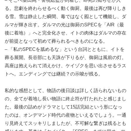
– そこへ柴田純・警視総監が到着し、即死の知らせが入
る。悲劇を終わらせるべく動く御厨。最後は再び降りしき
る雪。雪は静止した瞬間、毒ではなく囮として機能し、ダ
ルマが輝き出す。ダルマの光は御厨のSPECを「AIR（最
後に着地）」へと完全化させ、イトの肉体はダルマの存在
が前提となって初めて葬られるべきものになる。
– 「私のSPECを舐めるな」という台詞とともに、イトを
葬る展開。長谷部にも天誅が下りるが、御厨は風前の灯。
高座は抱えられて消えかけ、ケイゾクを思い出させるラス
トへ。エンディングでは継続？の示唆が残る。
私的な感想として、物語の後日談は詳しく語られないもの
の、全てが着地し長い物語に終止符が打たれたと感じまし
た。最後の詰めがドラマとして15話完結という形になっ
たのは、オンデマンド時代の産物といえるでしょう。一通
り見終えてスッキリしましたが、不可解な繋ぎは残るとも