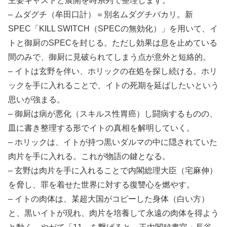
主要キャストと展開を時系列で整理します。
– ムダグチ（牟田口計）＝別名ムダグチバカリ。新
SPEC「KILL SWITCH（SPECの無効化）」を用いて、イ
トと御厨のSPECを封じる。ただし効果は息を止めている
間のみで、御厨に見破られてしまう点が意外と短絡的。
– イトは玄野を伴い、ホリックの在処を探し続ける。ホリ
ックを手に入れることで、イトの死期を延ばしたいという
思いが強まる。
– 御厨は病が悪化（スキルス性胃癌）し闘病するものの、
皿に書き整理する形でイトの真相を解明していく。
– ホリックは、イトが持つ黒いダルマの中に隠されていた
肉片を手に入れる。これが物語の鍵となる。
– 玄野は肉片を手に入れることで内閣総理大臣（宅麻伸）
を脅し、罪を着せた世界に対する復讐心を燃やす。
– イトの肉体は、某超大国がコピーした身体（白い方）
と、黒いイトが現れ、肉片を培養して永遠の肉体を得よう