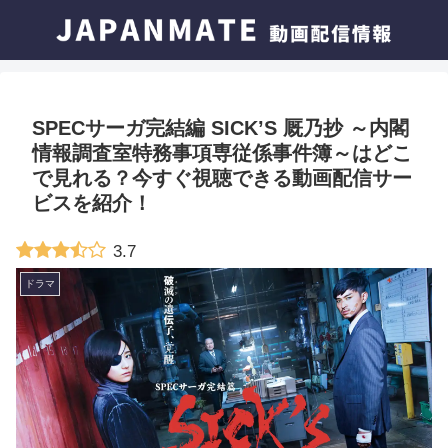
SPECサーガ完結編 SICK’S 厩乃抄 ～内閣
情報調査室特務事項専従係事件簿～はどこ
で見れる？今すぐ視聴できる動画配信サー
ビスを紹介！
3.7
ドラマ