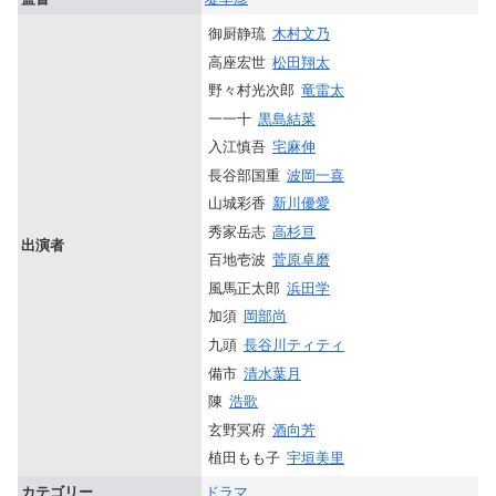
御厨静琉
木村文乃
高座宏世
松田翔太
野々村光次郎
竜雷太
一一十
黒島結菜
入江慎吾
宅麻伸
長谷部国重
波岡一喜
山城彩香
新川優愛
秀家岳志
高杉亘
出演者
百地壱波
菅原卓磨
風馬正太郎
浜田学
加須
岡部尚
九頭
長谷川ティティ
備市
清水葉月
陳
浩歌
玄野冥府
酒向芳
植田もも子
宇垣美里
カテゴリー
ドラマ