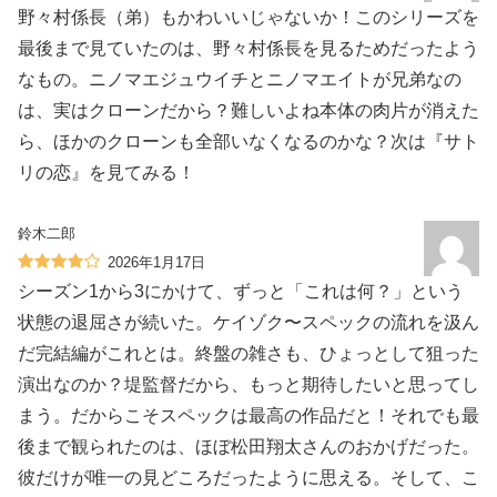
野々村係長（弟）もかわいいじゃないか！このシリーズを
最後まで見ていたのは、野々村係長を見るためだったよう
なもの。ニノマエジュウイチとニノマエイトが兄弟なの
は、実はクローンだから？難しいよね本体の肉片が消えた
ら、ほかのクローンも全部いなくなるのかな？次は『サト
リの恋』を見てみる！
鈴木二郎
2026年1月17日
シーズン1から3にかけて、ずっと「これは何？」という
状態の退屈さが続いた。ケイゾク〜スペックの流れを汲ん
だ完結編がこれとは。終盤の雑さも、ひょっとして狙った
演出なのか？堤監督だから、もっと期待したいと思ってし
まう。だからこそスペックは最高の作品だと！それでも最
後まで観られたのは、ほぼ松田翔太さんのおかげだった。
彼だけが唯一の見どころだったように思える。そして、こ