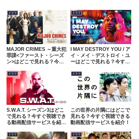
ドラマ
ドラマ
MAJOR CRIMES ～重大犯
I MAY DESTROY YOU / ア
罪課<ファースト・シーズ
イ・メイ・デストロイ・ユ
ン>はどこで見れる？今す
ーはどこで見れる？今すぐ
ぐ視聴できる動画配信サー
視聴できる動画配信サービ
ビスを紹介！
スを紹介！
ドラマ
ドラマ
S.W.A.T. シーズン3はどこ
この世界の片隅にはどこで
で見れる？今すぐ視聴でき
見れる？今すぐ視聴できる
る動画配信サービスを紹
動画配信サービスを紹介！
介！
ドラマ
ドラマ