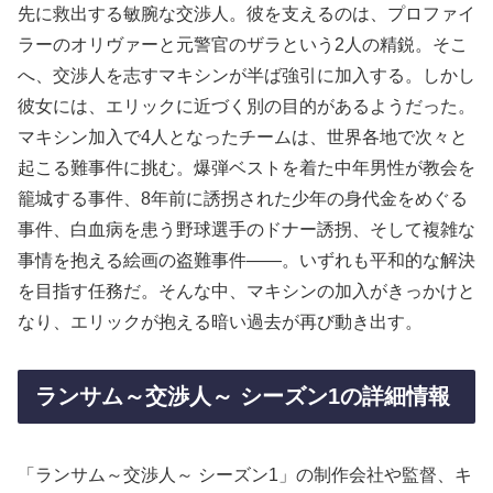
先に救出する敏腕な交渉人。彼を支えるのは、プロファイ
ラーのオリヴァーと元警官のザラという2人の精鋭。そこ
へ、交渉人を志すマキシンが半ば強引に加入する。しかし
彼女には、エリックに近づく別の目的があるようだった。
マキシン加入で4人となったチームは、世界各地で次々と
起こる難事件に挑む。爆弾ベストを着た中年男性が教会を
籠城する事件、8年前に誘拐された少年の身代金をめぐる
事件、白血病を患う野球選手のドナー誘拐、そして複雑な
事情を抱える絵画の盗難事件――。いずれも平和的な解決
を目指す任務だ。そんな中、マキシンの加入がきっかけと
なり、エリックが抱える暗い過去が再び動き出す。
ランサム～交渉人～ シーズン1の詳細情報
「ランサム～交渉人～ シーズン1」の制作会社や監督、キ