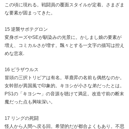
この頃に現れる。戦闘員の覆面スタイルが定着。さまざま
な要素が固まってきた。
15 逆襲サボテグロン
変身ポーズやSEが馴染みの光景に。かしまし娘の要素が
増え、コミカルさが増す。飄々とする一文字の描写は控え
めな悲哀.
16 ピラザウルス
冒頭の三択トリビアは有名。草鹿昇の名前も偶然なのか。
女幹部が異国風で印象的。キヨシが小さな弟だったとは。
PS1の「キヨシ〜」の音源を聴けて満足。改造寸前の断末
魔だった点も興味深い。
17 リングの死闘
怪人から人間へ戻る回。希望的だが都合よくもあり。不思