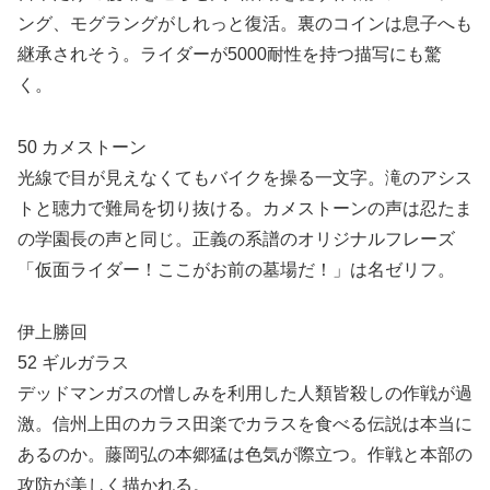
ング、モグラングがしれっと復活。裏のコインは息子へも
継承されそう。ライダーが5000耐性を持つ描写にも驚
く。
50 カメストーン
光線で目が見えなくてもバイクを操る一文字。滝のアシス
トと聴力で難局を切り抜ける。カメストーンの声は忍たま
の学園長の声と同じ。正義の系譜のオリジナルフレーズ
「仮面ライダー！ここがお前の墓場だ！」は名ゼリフ。
伊上勝回
52 ギルガラス
デッドマンガスの憎しみを利用した人類皆殺しの作戦が過
激。信州上田のカラス田楽でカラスを食べる伝説は本当に
あるのか。藤岡弘の本郷猛は色気が際立つ。作戦と本部の
攻防が美しく描かれる。