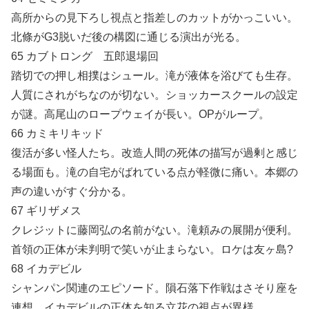
高所からの見下ろし視点と指差しのカットがかっこいい。
北條がG3脱いだ後の構図に通じる演出が光る。
65 カブトロング 五郎退場回
踏切での押し相撲はシュール。滝が液体を浴びても生存。
人質にされがちなのが切ない。ショッカースクールの設定
が謎。高尾山のロープウェイが長い。OPがループ。
66 カミキリキッド
復活が多い怪人たち。改造人間の死体の描写が過剰と感じ
る場面も。滝の自宅がばれている点が軽微に痛い。本郷の
声の違いがすぐ分かる。
67 ギリザメス
クレジットに藤岡弘の名前がない。滝頼みの展開が便利。
首領の正体が未判明で笑いが止まらない。ロケは友ヶ島?
68 イカデビル
シャンパン関連のエピソード。隕石落下作戦はさそり座を
連想。イカデビルの正体を知る立花の視点が異様。