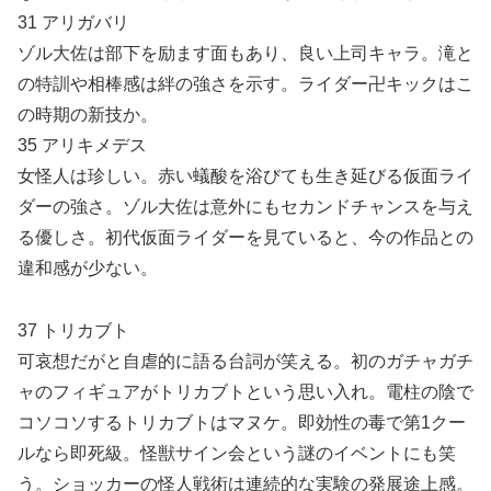
31 アリガバリ
ゾル大佐は部下を励ます面もあり、良い上司キャラ。滝と
の特訓や相棒感は絆の強さを示す。ライダー卍キックはこ
の時期の新技か。
35 アリキメデス
女怪人は珍しい。赤い蟻酸を浴びても生き延びる仮面ライ
ダーの強さ。ゾル大佐は意外にもセカンドチャンスを与え
る優しさ。初代仮面ライダーを見ていると、今の作品との
違和感が少ない。
37 トリカブト
可哀想だがと自虐的に語る台詞が笑える。初のガチャガチ
ャのフィギュアがトリカブトという思い入れ。電柱の陰で
コソコソするトリカブトはマヌケ。即効性の毒で第1クー
ルなら即死級。怪獣サイン会という謎のイベントにも笑
う。ショッカーの怪人戦術は連続的な実験の発展途上感。