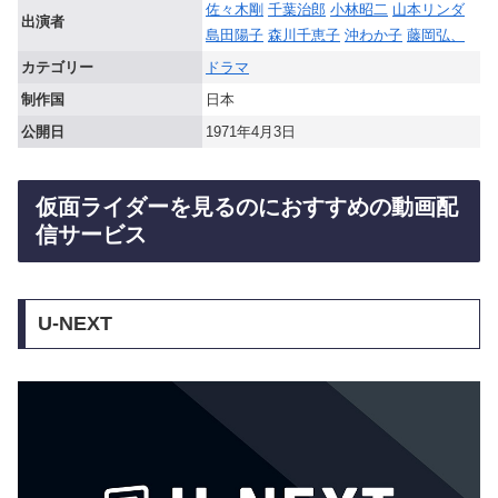
佐々木剛
千葉治郎
小林昭二
山本リンダ
出演者
島田陽子
森川千恵子
沖わか子
藤岡弘、
カテゴリー
ドラマ
制作国
日本
公開日
1971年4月3日
仮面ライダーを見るのにおすすめの動画配
信サービス
U-NEXT