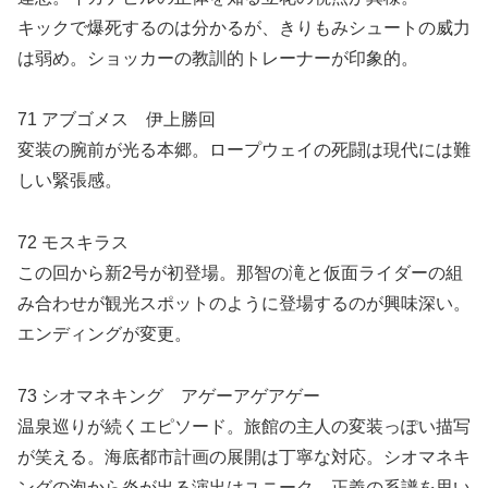
キックで爆死するのは分かるが、きりもみシュートの威力
は弱め。ショッカーの教訓的トレーナーが印象的。
71 アブゴメス 伊上勝回
変装の腕前が光る本郷。ロープウェイの死闘は現代には難
しい緊張感。
72 モスキラス
この回から新2号が初登場。那智の滝と仮面ライダーの組
み合わせが観光スポットのように登場するのが興味深い。
エンディングが変更。
73 シオマネキング アゲーアゲアゲー
温泉巡りが続くエピソード。旅館の主人の変装っぽい描写
が笑える。海底都市計画の展開は丁寧な対応。シオマネキ
ングの泡から炎が出る演出はユニーク。正義の系譜を思い