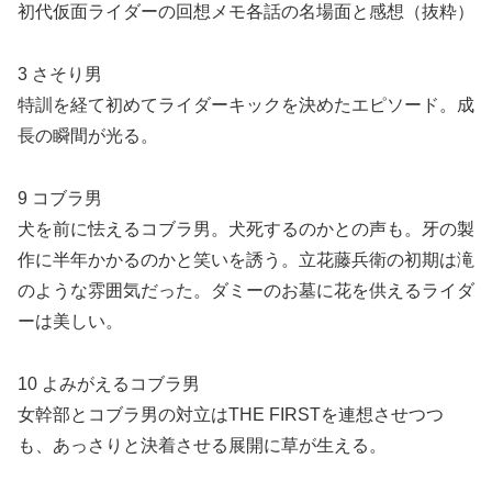
初代仮面ライダーの回想メモ各話の名場面と感想（抜粋）
3 さそり男
特訓を経て初めてライダーキックを決めたエピソード。成
長の瞬間が光る。
9 コブラ男
犬を前に怯えるコブラ男。犬死するのかとの声も。牙の製
作に半年かかるのかと笑いを誘う。立花藤兵衛の初期は滝
のような雰囲気だった。ダミーのお墓に花を供えるライダ
ーは美しい。
10 よみがえるコブラ男
女幹部とコブラ男の対立はTHE FIRSTを連想させつつ
も、あっさりと決着させる展開に草が生える。