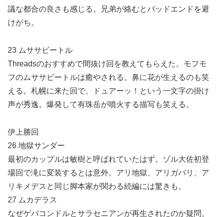
議な都合の良さも感じる。兄弟が絡むとバッドエンドを避
けがち。
23 ムササビートル
Threadsのおすすめで間抜け回を教えてもらえた。モフモ
フのムササビートルは癒やされる。鼻に花が生えるのも笑
える。札幌に来た回で、ドュアーッ！という一文字の掛け
声が秀逸。爆発して有珠岳が噴火する描写も笑える。
伊上勝回
26 地獄サンダー
最初のカップルは敏樹と呼ばれていたはず。ゾル大佐初登
場回で滝に変装するとは意外。アリ地獄、アリガバリ、ア
リキメデスと同じ脚本家が関わる続編には驚きも。
27 ムカデラス
なぜゲバコンドルとサラセニアンが再生されたのか疑問。