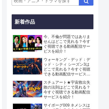
新着作品
今、不倫が問題ではありま
せんはどこで見れる？今す
ぐ視聴できる動画配信サー
ビスを紹介！
ウォーキング・デッド：デ
ッド・シティ シーズン3は
どこで見れる？今すぐ視聴
できる動画配信サービスを
紹介！
スチュアート★宇宙救出失
敗の法則はどこで見れる？
今すぐ視聴できる動画配信
サービスを紹介！
サイボーグ009 ネメシスは