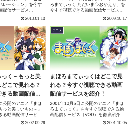
ペレーション」を今す
ろまてぃっく ただいま◇おかえり」を
画配信サービス
今すぐ視聴できる動画配信サービス
底紹介。あらすじやキャ
（VOD）を徹底紹介。あらすじやキャ
2013.01.10
2009.10.17
タッフ、主題歌の情報
スト・声優、スタッフ、主題歌の情報
際に見た人の感想やレ
はもちろん、実際に見た人の感想やレ
アニメ
ています。
ビューもまとめています。
ぃっく～もっと美
まほろまてぃっくはどこで見
はどこで見れる？
れる？今すぐ視聴できる動画
できる動画配信サ
配信サービスを紹介！
介！
6日に公開のアニメ「まほ
2001年10月5日に公開のアニメ「まほ
もっと美しいもの～」
ろまてぃっく」を今すぐ視聴できる動
きる動画配信サービス
画配信サービス（VOD）を徹底紹介。
底紹介。あらすじやキャ
あらすじやキャスト・声優、スタッ
2002.09.26
2001.10.05
タッフ、主題歌の情報
フ、主題歌の情報はもちろん、実際に
際に見た人の感想やレ
見た人の感想やレビューもまとめてい
ています。
ます。