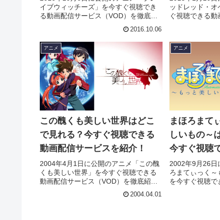
イブウィッチーズ」を今すぐ視聴でき
ッドレッド・オ
る動画配信サービス（VOD）を徹底紹
ぐ視聴できる動
介。あらすじやキャスト・声優、スタ
（VOD）を徹
2016.10.06
ッフ、主題歌の情報はもちろん、実際
スト・声優、ス
に見た人の感想やレビューもまとめて
はもちろん、実
アニメ
アニメ
います。
ビューもまとめ
この醜くも美しい世界はどこ
まほろまて
で見れる？今すぐ視聴できる
しいもの～
動画配信サービスを紹介！
今すぐ視聴
ービスを紹
2004年4月1日に公開のアニメ「この醜
2002年9月2
くも美しい世界」を今すぐ視聴できる
ろまてぃっく～
動画配信サービス（VOD）を徹底紹
を今すぐ視聴で
介。あらすじやキャスト・声優、スタ
（VOD）を徹
2004.04.01
ッフ、主題歌の情報はもちろん、実際
スト・声優、ス
に見た人の感想やレビューもまとめて
はもちろん、実
います。
ビューもまとめ