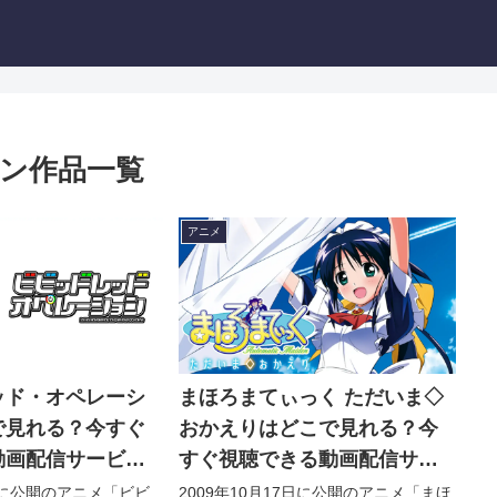
ン作品一覧
アニメ
ッド・オペレーシ
まほろまてぃっく ただいま◇
で見れる？今すぐ
おかえりはどこで見れる？今
動画配信サービス
すぐ視聴できる動画配信サー
ビスを紹介！
0日に公開のアニメ「ビビ
2009年10月17日に公開のアニメ「まほ