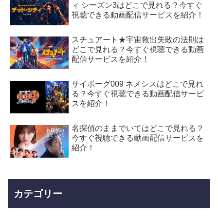
ィ シーズン3はどこで見れる？今すぐ
視聴できる動画配信サービスを紹介！
スチュアート★宇宙救出失敗の法則は
どこで見れる？今すぐ視聴できる動画
配信サービスを紹介！
サイボーグ009 ネメシスはどこで見れ
る？今すぐ視聴できる動画配信サービ
スを紹介！
名探偵のままでいてはどこで見れる？
今すぐ視聴できる動画配信サービスを
紹介！
カテゴリー