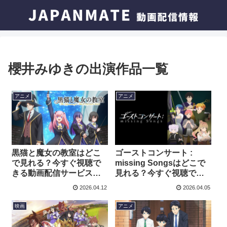
櫻井みゆきの出演作品一覧
アニメ
アニメ
黒猫と魔女の教室はどこ
ゴーストコンサート :
で見れる？今すぐ視聴で
missing Songsはどこで
きる動画配信サービスを
見れる？今すぐ視聴でき
紹介！
る動画配信サービスを紹
2026.04.12
2026.04.05
介！
映画
アニメ