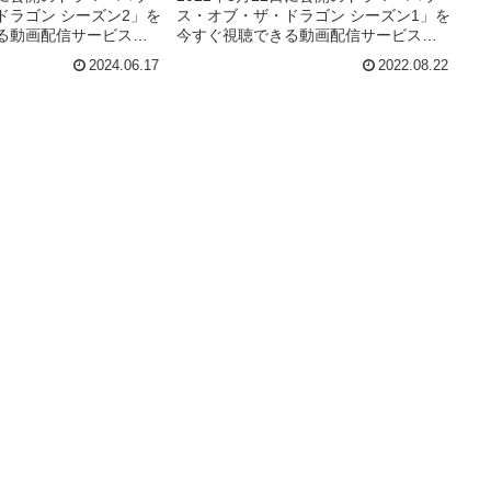
ドラゴン シーズン2」を
ス・オブ・ザ・ドラゴン シーズン1」を
る動画配信サービス
今すぐ視聴できる動画配信サービス
底紹介。あらすじやキャ
（VOD）を徹底紹介。あらすじやキャ
2024.06.17
2022.08.22
タッフ、主題歌の情報
スト・声優、スタッフ、主題歌の情報
際に見た人の感想やレ
はもちろん、実際に見た人の感想やレ
ています。
ビューもまとめています。