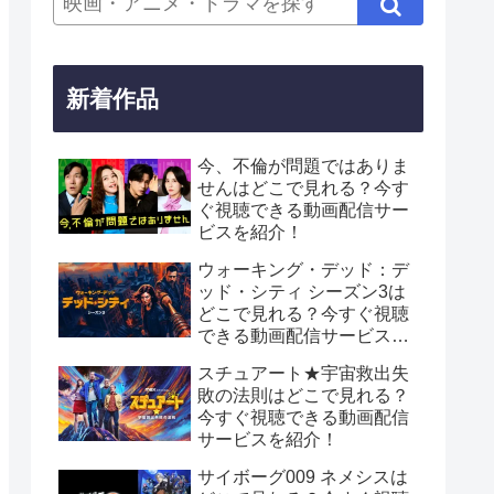
新着作品
今、不倫が問題ではありま
せんはどこで見れる？今す
ぐ視聴できる動画配信サー
ビスを紹介！
ウォーキング・デッド：デ
ッド・シティ シーズン3は
どこで見れる？今すぐ視聴
できる動画配信サービスを
紹介！
スチュアート★宇宙救出失
敗の法則はどこで見れる？
今すぐ視聴できる動画配信
サービスを紹介！
サイボーグ009 ネメシスは