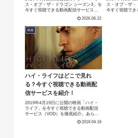
ス・オブ・ザ・ドラゴン シーズン3」を
ス・オブ・ザ・
今すぐ視聴できる動画配信サービス
今すぐ視聴でき
（VOD）を徹底紹介。あらすじやキャ
（VOD）を徹
2026.06.22
スト・声優、スタッフ、主題歌の情報
スト・声優、ス
はもちろん、実際に見た人の感想やレ
はもちろん、実
映画
ビューもまとめています。
ビューもまとめ
ハイ・ライフはどこで見れ
る？今すぐ視聴できる動画配
信サービスを紹介！
2019年4月19日に公開の映画「ハイ・
ライフ」を今すぐ視聴できる動画配信
サービス（VOD）を徹底紹介。あらす
じやキャスト・声優、スタッフ、主題
2019.04.19
歌の情報はもちろん、実際に見た人の
感想やレビューもまとめています。