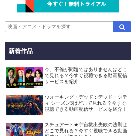
新着作品
今、不倫が問題ではありませんはどこ
で見れる？今すぐ視聴できる動画配信
サービスを紹介！
ウォーキング・デッド：デッド・シテ
ィ シーズン3はどこで見れる？今すぐ
視聴できる動画配信サービスを紹介！
スチュアート★宇宙救出失敗の法則は
どこで見れる？今すぐ視聴できる動画