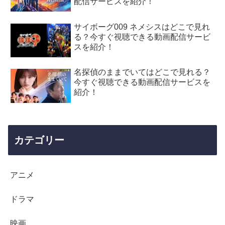
配信サービスを紹介！
サイボーグ009 ネメシスはどこで見れ
る？今すぐ視聴できる動画配信サービ
スを紹介！
名探偵のままでいてはどこで見れる？
今すぐ視聴できる動画配信サービスを
紹介！
カテゴリー
アニメ
ドラマ
映画