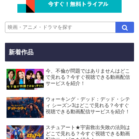
新着作品
今、不倫が問題ではありませんはどこ
で見れる？今すぐ視聴できる動画配信
サービスを紹介！
ウォーキング・デッド：デッド・シテ
ィ シーズン3はどこで見れる？今すぐ
視聴できる動画配信サービスを紹介！
スチュアート★宇宙救出失敗の法則は
どこで見れる？今すぐ視聴できる動画