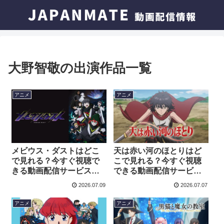
大野智敬の出演作品一覧
アニメ
アニメ
メビウス・ダストはどこ
天は赤い河のほとりはど
で見れる？今すぐ視聴で
こで見れる？今すぐ視聴
きる動画配信サービスを
できる動画配信サービス
紹介！
を紹介！
2026.07.09
2026.07.07
アニメ
アニメ