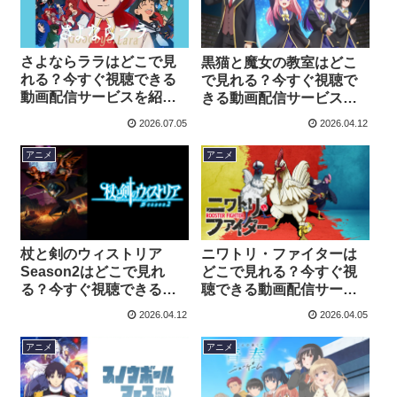
さよならララはどこで見
黒猫と魔女の教室はどこ
れる？今すぐ視聴できる
で見れる？今すぐ視聴で
動画配信サービスを紹
きる動画配信サービスを
介！
紹介！
2026.07.05
2026.04.12
アニメ
アニメ
杖と剣のウィストリア
ニワトリ・ファイターは
Season2はどこで見れ
どこで見れる？今すぐ視
る？今すぐ視聴できる動
聴できる動画配信サービ
画配信サービスを紹介！
スを紹介！
2026.04.12
2026.04.05
アニメ
アニメ