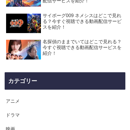
配信サービスを紹介！
サイボーグ009 ネメシスはどこで見れ
る？今すぐ視聴できる動画配信サービ
スを紹介！
名探偵のままでいてはどこで見れる？
今すぐ視聴できる動画配信サービスを
紹介！
カテゴリー
アニメ
ドラマ
映画