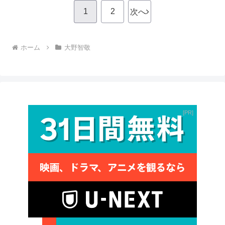
1
2
次へ
ホーム
大野智敬
PR