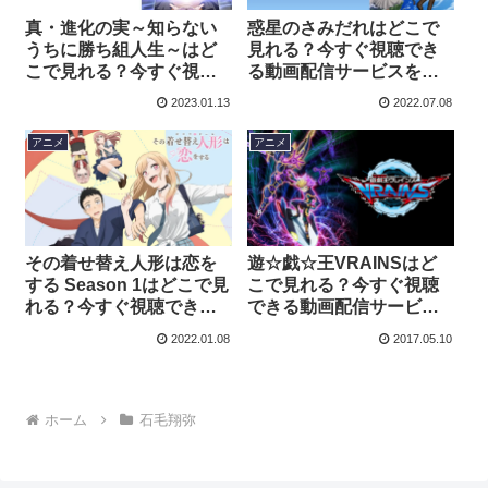
真・進化の実～知らない
惑星のさみだれはどこで
うちに勝ち組人生～はど
見れる？今すぐ視聴でき
こで見れる？今すぐ視聴
る動画配信サービスを紹
できる動画配信サービス
介！
2023.01.13
2022.07.08
を紹介！
アニメ
アニメ
その着せ替え人形は恋を
遊☆戯☆王VRAINSはど
する Season 1はどこで見
こで見れる？今すぐ視聴
れる？今すぐ視聴できる
できる動画配信サービス
動画配信サービスを紹
を紹介！
2022.01.08
2017.05.10
介！
ホーム
石毛翔弥