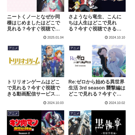
ニートくノ一となぜか同
さようなら竜生、こんに
棲はじめましたはどこで
ちは人生はどこで見れ
見れる？今すぐ視聴でき
る？今すぐ視聴できる動
る動画配信サービスを紹
画配信サービスを紹介！
2025.01.04
2024.10.10
介！
アニメ
アニメ
トリリオンゲームはどこ
Re:ゼロから始める異世界
で見れる？今すぐ視聴で
生活 3rd season 襲撃編は
きる動画配信サービスを
どこで見れる？今すぐ視
紹介！
聴できる動画配信サービ
2024.10.03
2024.10.02
スを紹介！
アニメ
アニメ