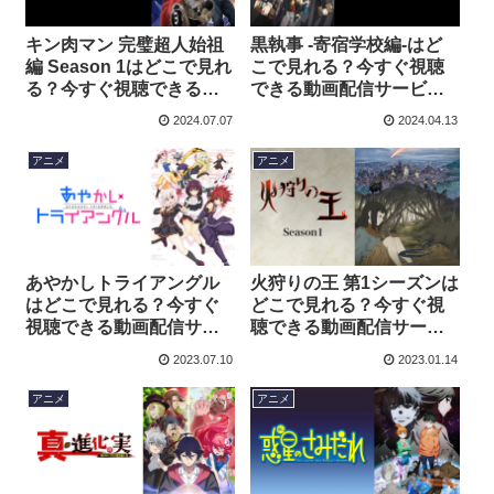
キン肉マン 完璧超人始祖
黒執事 -寄宿学校編-はど
編 Season 1はどこで見れ
こで見れる？今すぐ視聴
る？今すぐ視聴できる動
できる動画配信サービス
画配信サービスを紹介！
を紹介！
2024.07.07
2024.04.13
アニメ
アニメ
あやかしトライアングル
火狩りの王 第1シーズンは
はどこで見れる？今すぐ
どこで見れる？今すぐ視
視聴できる動画配信サー
聴できる動画配信サービ
ビスを紹介！
スを紹介！
2023.07.10
2023.01.14
アニメ
アニメ