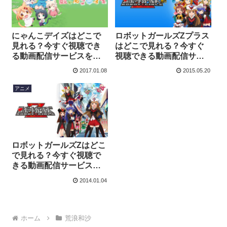
にゃんこデイズはどこで
ロボットガールズZプラス
見れる？今すぐ視聴でき
はどこで見れる？今すぐ
る動画配信サービスを紹
視聴できる動画配信サー
介！
ビスを紹介！
2017.01.08
2015.05.20
アニメ
ロボットガールズZはどこ
で見れる？今すぐ視聴で
きる動画配信サービスを
紹介！
2014.01.04
ホーム
荒浪和沙