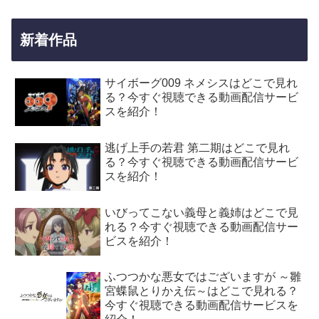
新着作品
サイボーグ009 ネメシスはどこで見れ
る？今すぐ視聴できる動画配信サービ
スを紹介！
逃げ上手の若君 第二期はどこで見れ
る？今すぐ視聴できる動画配信サービ
スを紹介！
いびってこない義母と義姉はどこで見
れる？今すぐ視聴できる動画配信サー
ビスを紹介！
ふつつかな悪女ではございますが ～雛
宮蝶鼠とりかえ伝～はどこで見れる？
今すぐ視聴できる動画配信サービスを