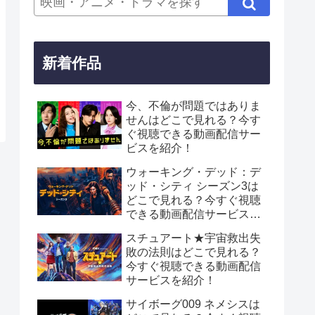
新着作品
今、不倫が問題ではありま
せんはどこで見れる？今す
ぐ視聴できる動画配信サー
ビスを紹介！
ウォーキング・デッド：デ
ッド・シティ シーズン3は
どこで見れる？今すぐ視聴
できる動画配信サービスを
紹介！
スチュアート★宇宙救出失
敗の法則はどこで見れる？
今すぐ視聴できる動画配信
サービスを紹介！
サイボーグ009 ネメシスは