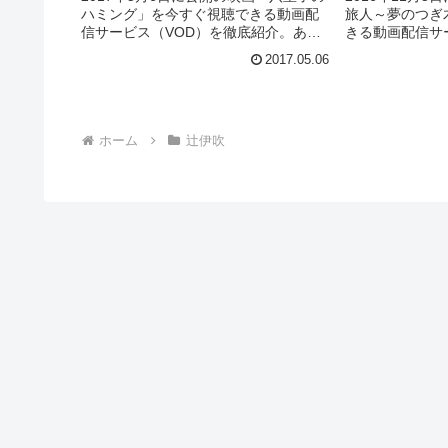
ハミング」を今すぐ視聴できる動画配
旅人～夢のつぎ
信サービス（VOD）を徹底紹介。あら
きる動画配信サ
すじやキャスト・声優、スタッフ、主
紹介。あらすじ
2017.05.06
題歌の情報はもちろん、実際に見た人
タッフ、主題歌
の感想やレビューもまとめています。
際に見た人の感
ています。
ホーム
辻伊吹