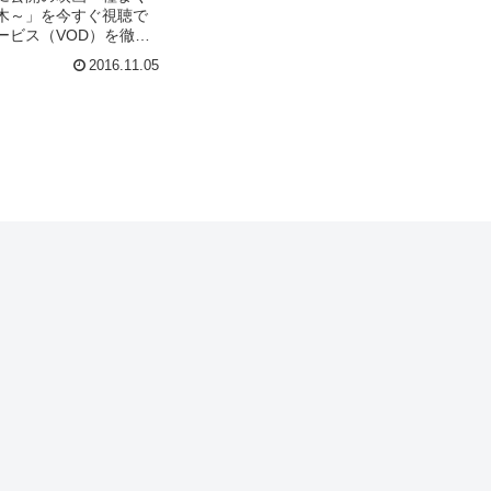
木～」を今すぐ視聴で
ービス（VOD）を徹底
やキャスト・声優、ス
2016.11.05
の情報はもちろん、実
想やレビューもまとめ