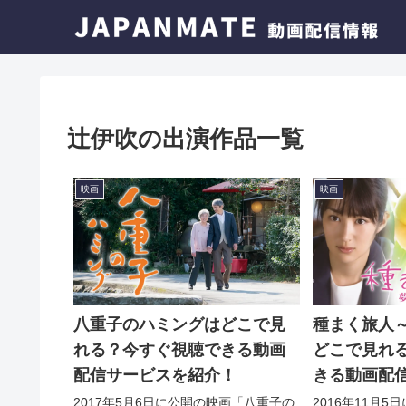
辻伊吹の出演作品一覧
映画
映画
八重子のハミングはどこで見
種まく旅人
れる？今すぐ視聴できる動画
どこで見れ
配信サービスを紹介！
きる動画配
介！
2017年5月6日に公開の映画「八重子の
2016年11月