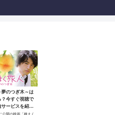
～夢のつぎ木～は
る？今すぐ視聴で
信サービスを紹
5日に公開の映画「種まく