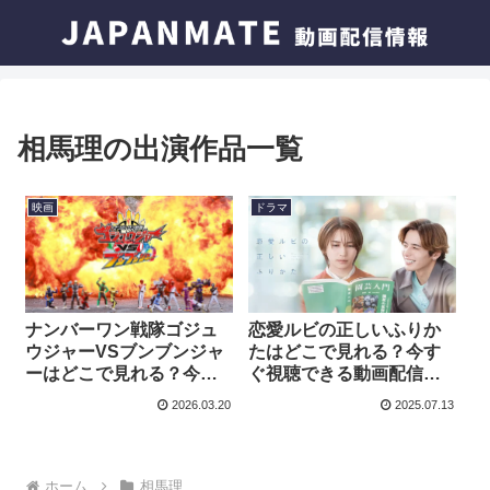
相馬理の出演作品一覧
映画
ドラマ
恋愛ルビの正しいふりか
ナンバーワン戦隊ゴジュ
たはどこで見れる？今す
ウジャーVSブンブンジャ
ぐ視聴できる動画配信サ
ーはどこで見れる？今す
ービスを紹介！
ぐ視聴できる動画配信サ
2026.03.20
2025.07.13
ービスを紹介！
ホーム
相馬理