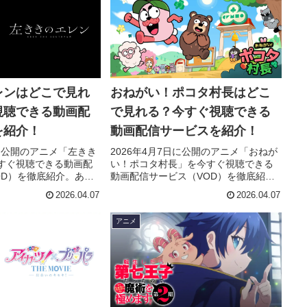
レンはどこで見れ
おねがい！ポコタ村長はどこ
視聴できる動画配
で見れる？今すぐ視聴できる
を紹介！
動画配信サービスを紹介！
日に公開のアニメ「左きき
2026年4月7日に公開のアニメ「おねが
すぐ視聴できる動画配
い！ポコタ村長」を今すぐ視聴できる
OD）を徹底紹介。あら
動画配信サービス（VOD）を徹底紹
・声優、スタッフ、主
介。あらすじやキャスト・声優、スタ
2026.04.07
2026.04.07
ちろん、実際に見た人
ッフ、主題歌の情報はもちろん、実際
ーもまとめています。
に見た人の感想やレビューもまとめて
アニメ
います。