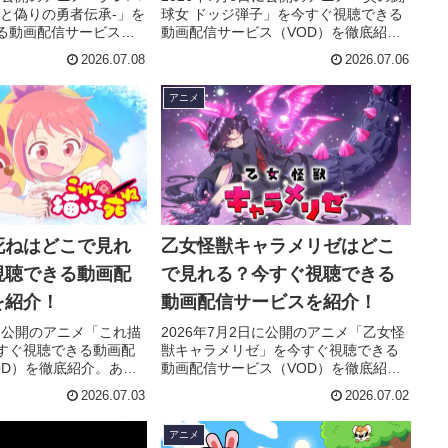
王と偽りの勇者伝承-」を
球女 ドッジ弾子」を今すぐ視聴できる
る動画配信サービス
動画配信サービス（VOD）を徹底紹
底紹介。あらすじやキャ
介。あらすじやキャスト・声優、スタ
2026.07.08
2026.07.06
タッフ、主題歌の情報
ッフ、主題歌の情報はもちろん、実際
際に見た人の感想やレ
に見た人の感想やレビューもまとめて
アニメ
ています。
います。
死ねはどこで見れ
乙女怪獣キャラメリゼはどこ
視聴できる動画配
で見れる？今すぐ視聴できる
を紹介！
動画配信サービスを紹介！
日に公開のアニメ「これ描
2026年7月2日に公開のアニメ「乙女怪
すぐ視聴できる動画配
獣キャラメリゼ」を今すぐ視聴できる
OD）を徹底紹介。あら
動画配信サービス（VOD）を徹底紹
・声優、スタッフ、主
介。あらすじやキャスト・声優、スタ
2026.07.03
2026.07.02
ちろん、実際に見た人
ッフ、主題歌の情報はもちろん、実際
ーもまとめています。
に見た人の感想やレビューもまとめて
アニメ
います。