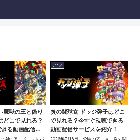
アニメ
-魔獣の王と偽り
炎の闘球女 ドッジ弾子はどこ
はどこで見れる？
で見れる？今すぐ視聴できる
できる動画配信サ
動画配信サービスを紹介！
介！
日に公開のアニメ「クレバ
2026年7月6日に公開のアニメ「炎の闘