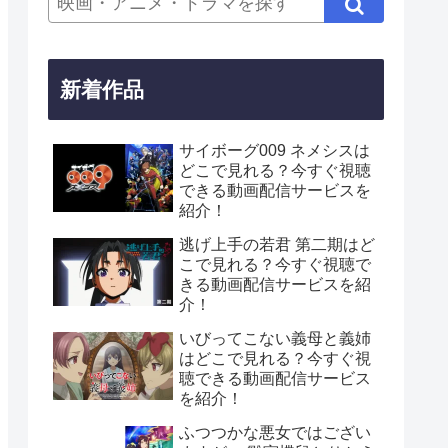
新着作品
サイボーグ009 ネメシスは
どこで見れる？今すぐ視聴
できる動画配信サービスを
紹介！
逃げ上手の若君 第二期はど
こで見れる？今すぐ視聴で
きる動画配信サービスを紹
介！
いびってこない義母と義姉
はどこで見れる？今すぐ視
聴できる動画配信サービス
を紹介！
ふつつかな悪女ではござい