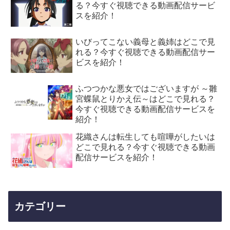
る？今すぐ視聴できる動画配信サービ
スを紹介！
いびってこない義母と義姉はどこで見
れる？今すぐ視聴できる動画配信サー
ビスを紹介！
ふつつかな悪女ではございますが ～雛
宮蝶鼠とりかえ伝～はどこで見れる？
今すぐ視聴できる動画配信サービスを
紹介！
花織さんは転生しても喧嘩がしたいは
どこで見れる？今すぐ視聴できる動画
配信サービスを紹介！
カテゴリー