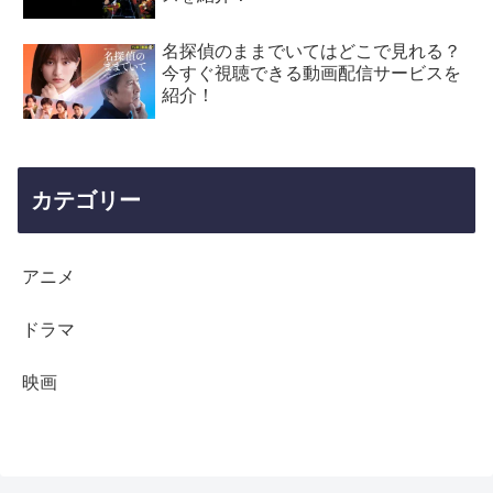
名探偵のままでいてはどこで見れる？
今すぐ視聴できる動画配信サービスを
紹介！
カテゴリー
アニメ
ドラマ
映画