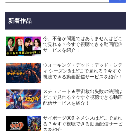
新着作品
今、不倫が問題ではありませんはどこ
で見れる？今すぐ視聴できる動画配信
サービスを紹介！
ウォーキング・デッド：デッド・シテ
ィ シーズン3はどこで見れる？今すぐ
視聴できる動画配信サービスを紹介！
スチュアート★宇宙救出失敗の法則は
どこで見れる？今すぐ視聴できる動画
配信サービスを紹介！
サイボーグ009 ネメシスはどこで見れ
る？今すぐ視聴できる動画配信サービ
スを紹介！