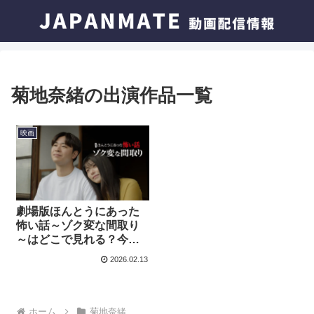
菊地奈緒の出演作品一覧
映画
劇場版ほんとうにあった
怖い話～ゾク変な間取り
～はどこで見れる？今す
ぐ視聴できる動画配信サ
2026.02.13
ービスを紹介！
ホーム
菊地奈緒