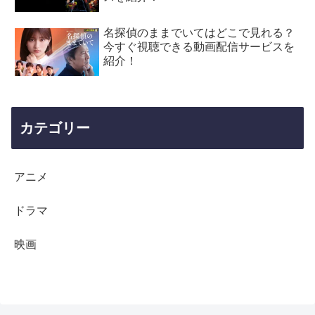
名探偵のままでいてはどこで見れる？
今すぐ視聴できる動画配信サービスを
紹介！
カテゴリー
アニメ
ドラマ
映画