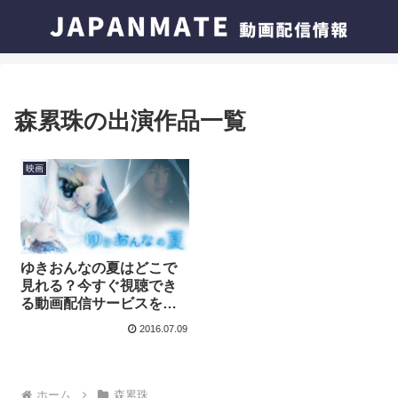
森累珠の出演作品一覧
映画
ゆきおんなの夏はどこで
見れる？今すぐ視聴でき
る動画配信サービスを紹
介！
2016.07.09
ホーム
森累珠