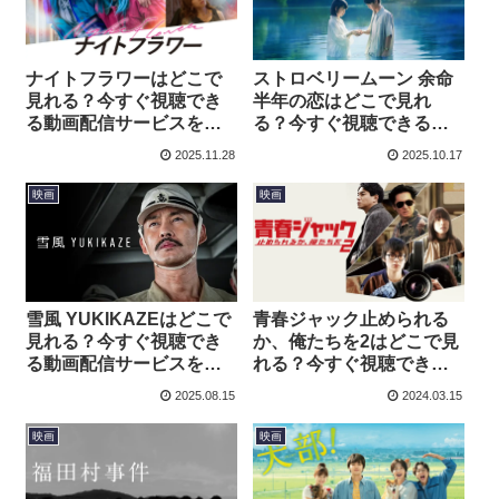
ナイトフラワーはどこで
ストロベリームーン 余命
見れる？今すぐ視聴でき
半年の恋はどこで見れ
る動画配信サービスを紹
る？今すぐ視聴できる動
介！
画配信サービスを紹介！
2025.11.28
2025.10.17
映画
映画
雪風 YUKIKAZEはどこで
青春ジャック止められる
見れる？今すぐ視聴でき
か、俺たちを2はどこで見
る動画配信サービスを紹
れる？今すぐ視聴できる
介！
動画配信サービスを紹
2025.08.15
2024.03.15
介！
映画
映画