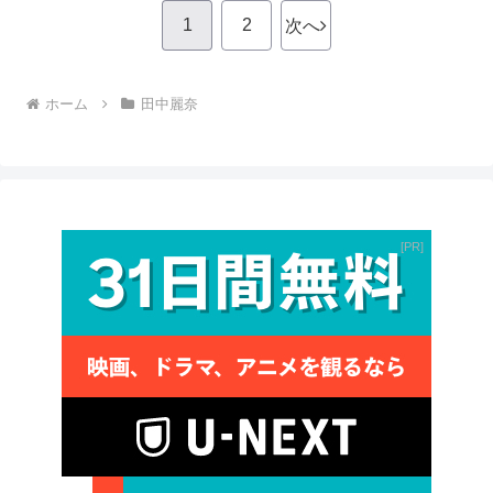
1
2
次へ
ホーム
田中麗奈
PR