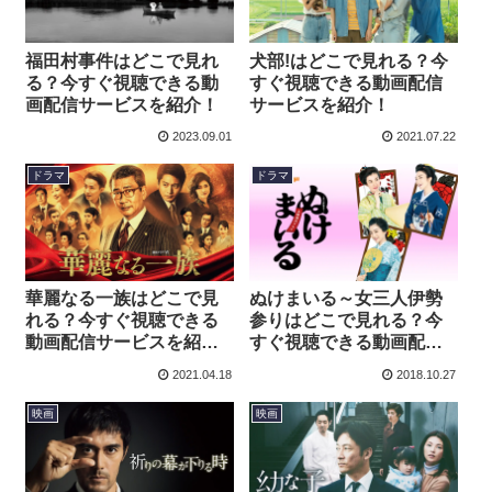
福田村事件はどこで見れ
犬部!はどこで見れる？今
る？今すぐ視聴できる動
すぐ視聴できる動画配信
画配信サービスを紹介！
サービスを紹介！
2023.09.01
2021.07.22
ドラマ
ドラマ
華麗なる一族はどこで見
ぬけまいる～女三人伊勢
れる？今すぐ視聴できる
参りはどこで見れる？今
動画配信サービスを紹
すぐ視聴できる動画配信
介！
サービスを紹介！
2021.04.18
2018.10.27
映画
映画