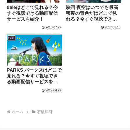
deleはどこで見れる？今
映画 夜空はいつでも最高
すぐ視聴できる動画配信
密度の青色だはどこで見
サービスを紹介！
れる？今すぐ視聴できる
動画配信サービスを紹
2018.07.27
2017.05.13
介！
映画
PARKS パークスはどこで
見れる？今すぐ視聴でき
る動画配信サービスを紹
介！
2017.04.22
ホーム
石橋静河