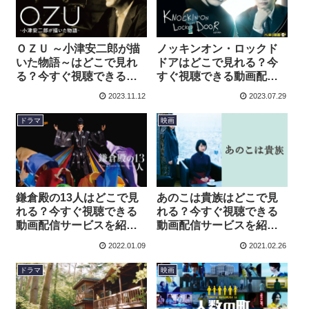
ＯＺＵ ～小津安二郎が描
ノッキンオン・ロックド
いた物語～はどこで見れ
ドアはどこで見れる？今
る？今すぐ視聴できる動
すぐ視聴できる動画配信
画配信サービスを紹介！
サービスを紹介！
2023.11.12
2023.07.29
ドラマ
映画
鎌倉殿の13人はどこで見
あのこは貴族はどこで見
れる？今すぐ視聴できる
れる？今すぐ視聴できる
動画配信サービスを紹
動画配信サービスを紹
介！
介！
2022.01.09
2021.02.26
ドラマ
映画