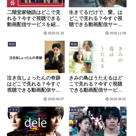
二階堂家物語はどこで見
生きてるだけで、愛。は
れる？今すぐ視聴できる
どこで見れる？今すぐ視
動画配信サービスを紹
聴できる動画配信サービ
介！
スを紹介！
2019.01.25
2018.11.09
映画
映画
泣き虫しょったんの奇跡
きみの鳥はうたえるはど
はどこで見れる？今すぐ
こで見れる？今すぐ視聴
視聴できる動画配信サー
できる動画配信サービス
ビスを紹介！
を紹介！
2018.09.07
2018.09.01
ドラマ
映画