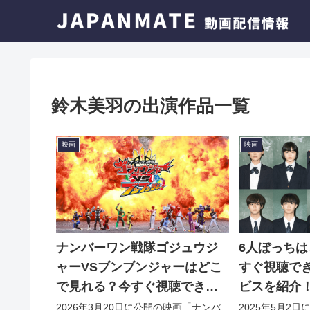
鈴木美羽の出演作品一覧
映画
映画
ナンバーワン戦隊ゴジュウジ
6人ぼっち
ャーVSブンブンジャーはどこ
すぐ視聴で
で見れる？今すぐ視聴できる
ビスを紹介
動画配信サービスを紹介！
2026年3月20日に公開の映画「ナンバ
2025年5月2