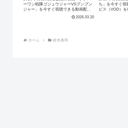
ーワン戦隊ゴジュウジャーVSブンブン
ち」を今すぐ視
ジャー」を今すぐ視聴できる動画配信
ビス（VOD）
サービス（VOD）を徹底紹介。あらす
キャスト・声優
2026.03.20
じやキャスト・声優、スタッフ、主題
情報はもちろん
歌の情報はもちろん、実際に見た人の
やレビューもま
感想やレビューもまとめています。
ホーム
鈴木美羽