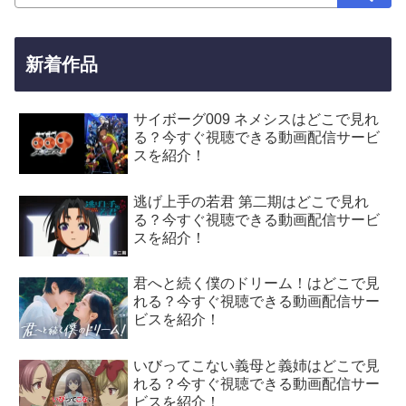
新着作品
サイボーグ009 ネメシスはどこで見れ
る？今すぐ視聴できる動画配信サービ
スを紹介！
逃げ上手の若君 第二期はどこで見れ
る？今すぐ視聴できる動画配信サービ
スを紹介！
君へと続く僕のドリーム！はどこで見
れる？今すぐ視聴できる動画配信サー
ビスを紹介！
いびってこない義母と義姉はどこで見
れる？今すぐ視聴できる動画配信サー
ビスを紹介！