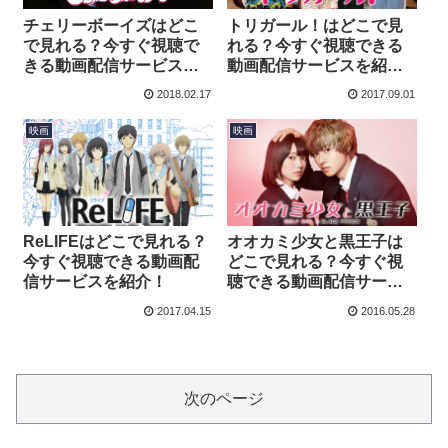
チェリーボーイズはどこ
トリガール！はどこで見
で見れる？今すぐ視聴で
れる？今すぐ視聴できる
きる動画配信サービスを
動画配信サービスを紹
紹介！
介！
2018.02.17
2017.09.01
映画
映画
ReLIFEはどこで見れる？
オオカミ少女と黒王子は
今すぐ視聴できる動画配
どこで見れる？今すぐ視
信サービスを紹介！
聴できる動画配信サービ
スを紹介！
2017.04.15
2016.05.28
次のページ