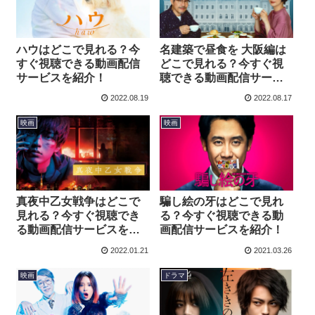
ハウはどこで見れる？今
名建築で昼食を 大阪編は
すぐ視聴できる動画配信
どこで見れる？今すぐ視
サービスを紹介！
聴できる動画配信サービ
スを紹介！
2022.08.19
2022.08.17
映画
映画
真夜中乙女戦争はどこで
騙し絵の牙はどこで見れ
見れる？今すぐ視聴でき
る？今すぐ視聴できる動
る動画配信サービスを紹
画配信サービスを紹介！
介！
2022.01.21
2021.03.26
映画
ドラマ