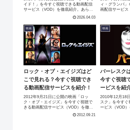
イド！」を今すぐ視聴できる動画配信
ィ・グランパ」
サービス（VOD）を徹底紹介。あらす
画配信サービス
じやキャスト・声優、スタッフ、主題
あらすじやキャ
2026.04.03
歌の情報はもちろん、実際に見た人の
フ、主題歌の情
感想やレビューもまとめています。
見た人の感想や
映画
映画
ます。
ロック・オブ・エイジズはど
バーレスク
こで見れる？今すぐ視聴でき
今すぐ視聴
る動画配信サービスを紹介！
ービスを紹
2012年9月21日に公開の映画「ロッ
2010年12月
ク・オブ・エイジズ」を今すぐ視聴で
スク」を今すぐ
きる動画配信サービス（VOD）を徹底
ービス（VOD
紹介。あらすじやキャスト・声優、ス
やキャスト・声
2012.09.21
タッフ、主題歌の情報はもちろん、実
の情報はもちろ
際に見た人の感想やレビューもまとめ
想やレビューも
ています。