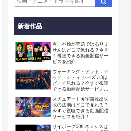
新着作品
今、不倫が問題ではありま
せんはどこで見れる？今す
ぐ視聴できる動画配信サー
ビスを紹介！
ウォーキング・デッド：デ
ッド・シティ シーズン3は
どこで見れる？今すぐ視聴
できる動画配信サービスを
紹介！
スチュアート★宇宙救出失
敗の法則はどこで見れる？
今すぐ視聴できる動画配信
サービスを紹介！
サイボーグ009 ネメシスは