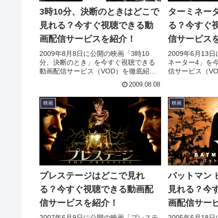
3時10分、決断のときはどこで
ターミネー
見れる？今すぐ視聴できる動
る？今すぐ
画配信サービスを紹介！
信サービス
2009年8月8日に公開の映画「3時10
2009年6月1
分、決断のとき」を今すぐ視聴できる
ネーター4」を
動画配信サービス（VOD）を徹底紹
信サービス（V
介。あらすじやキャスト・声優、スタ
すじやキャスト
2009.08.08
ッフ、主題歌の情報はもちろん、実際
題歌の情報はも
に見た人の感想やレビューもまとめて
の感想やレビュ
映画
映画
います。
プレステージはどこで見れ
バットマン 
る？今すぐ視聴できる動画配
見れる？今
信サービスを紹介！
画配信サー
2007年6月9日に公開の映画「プレステ
2005年6月1