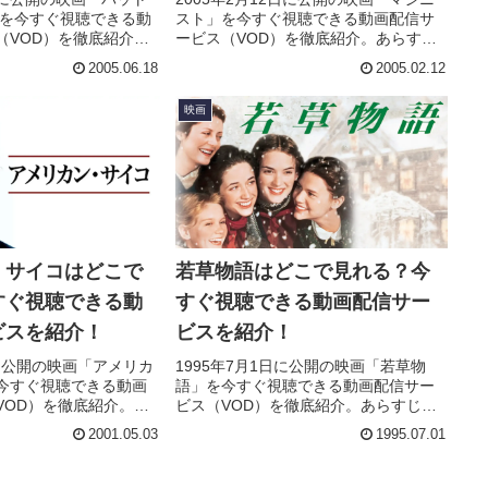
」を今すぐ視聴できる動
スト」を今すぐ視聴できる動画配信サ
（VOD）を徹底紹介。
ービス（VOD）を徹底紹介。あらすじ
スト・声優、スタッ
やキャスト・声優、スタッフ、主題歌
2005.06.18
2005.02.12
報はもちろん、実際に
の情報はもちろん、実際に見た人の感
レビューもまとめてい
想やレビューもまとめています。
映画
・サイコはどこで
若草物語はどこで見れる？今
すぐ視聴できる動
すぐ視聴できる動画配信サー
ビスを紹介！
ビスを紹介！
日に公開の映画「アメリカ
1995年7月1日に公開の映画「若草物
今すぐ視聴できる動画
語」を今すぐ視聴できる動画配信サー
VOD）を徹底紹介。あ
ビス（VOD）を徹底紹介。あらすじや
ト・声優、スタッフ、
キャスト・声優、スタッフ、主題歌の
2001.05.03
1995.07.01
もちろん、実際に見た
情報はもちろん、実際に見た人の感想
ューもまとめていま
やレビューもまとめています。