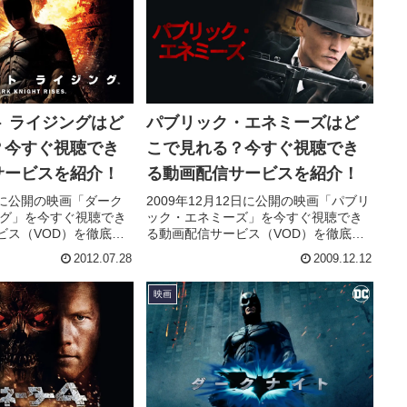
 ライジングはど
パブリック・エネミーズはど
？今すぐ視聴でき
こで見れる？今すぐ視聴でき
サービスを紹介！
る動画配信サービスを紹介！
8日に公開の映画「ダーク
2009年12月12日に公開の映画「パブリ
ング」を今すぐ視聴でき
ック・エネミーズ」を今すぐ視聴でき
ビス（VOD）を徹底紹
る動画配信サービス（VOD）を徹底紹
キャスト・声優、スタ
介。あらすじやキャスト・声優、スタ
2012.07.28
2009.12.12
情報はもちろん、実際
ッフ、主題歌の情報はもちろん、実際
やレビューもまとめて
に見た人の感想やレビューもまとめて
映画
います。