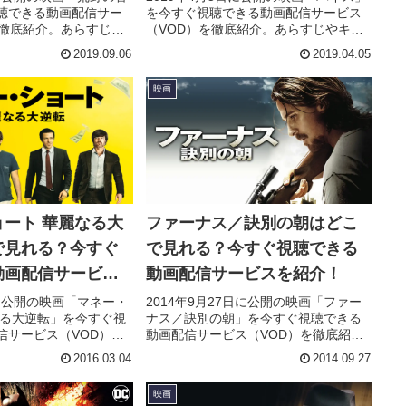
聴できる動画配信サー
を今すぐ視聴できる動画配信サービス
を徹底紹介。あらすじや
（VOD）を徹底紹介。あらすじやキャ
、スタッフ、主題歌の
スト・声優、スタッフ、主題歌の情報
2019.09.06
2019.04.05
、実際に見た人の感想
はもちろん、実際に見た人の感想やレ
とめています。
ビューもまとめています。
映画
ート 華麗なる大
ファーナス／訣別の朝はどこ
で見れる？今すぐ
で見れる？今すぐ視聴できる
動画配信サービス
動画配信サービスを紹介！
日に公開の映画「マネー・
2014年9月27日に公開の映画「ファー
なる大逆転」を今すぐ視
ナス／訣別の朝」を今すぐ視聴できる
信サービス（VOD）を
動画配信サービス（VOD）を徹底紹
すじやキャスト・声
介。あらすじやキャスト・声優、スタ
2016.03.04
2014.09.27
主題歌の情報はもちろ
ッフ、主題歌の情報はもちろん、実際
人の感想やレビューも
に見た人の感想やレビューもまとめて
映画
。
います。