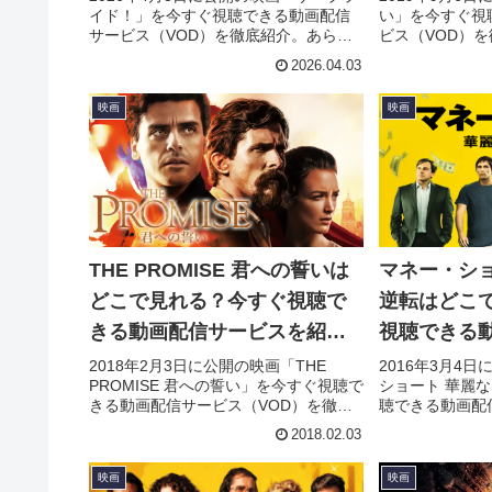
イド！」を今すぐ視聴できる動画配信
い」を今すぐ視
サービス（VOD）を徹底紹介。あらす
ビス（VOD）
じやキャスト・声優、スタッフ、主題
キャスト・声優
2026.04.03
歌の情報はもちろん、実際に見た人の
情報はもちろん
感想やレビューもまとめています。
やレビューもま
映画
映画
THE PROMISE 君への誓いは
マネー・ショ
どこで見れる？今すぐ視聴で
逆転はどこ
きる動画配信サービスを紹
視聴できる
介！
を紹介！
2018年2月3日に公開の映画「THE
2016年3月4
PROMISE 君への誓い」を今すぐ視聴で
ショート 華麗
きる動画配信サービス（VOD）を徹底
聴できる動画配
紹介。あらすじやキャスト・声優、ス
徹底紹介。あら
2018.02.03
タッフ、主題歌の情報はもちろん、実
優、スタッフ、
際に見た人の感想やレビューもまとめ
ん、実際に見た
映画
映画
ています。
まとめています