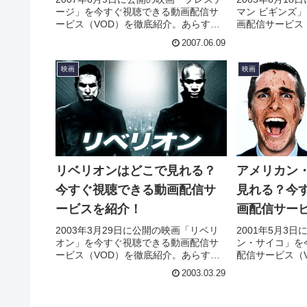
ージ」を今すぐ視聴できる動画配信サ
マン ビギンズ
ービス（VOD）を徹底紹介。あらすじ
画配信サービス
やキャスト・声優、スタッフ、主題歌
あらすじやキャ
2007.06.09
の情報はもちろん、実際に見た人の感
フ、主題歌の情
想やレビューもまとめています。
見た人の感想や
映画
映画
ます。
リベリオンはどこで見れる？
アメリカン
今すぐ視聴できる動画配信サ
見れる？今
ービスを紹介！
画配信サー
2003年3月29日に公開の映画「リベリ
2001年5月3
オン」を今すぐ視聴できる動画配信サ
ン・サイコ」を
ービス（VOD）を徹底紹介。あらすじ
配信サービス（
やキャスト・声優、スタッフ、主題歌
らすじやキャス
2003.03.29
の情報はもちろん、実際に見た人の感
主題歌の情報は
想やレビューもまとめています。
人の感想やレビ
す。