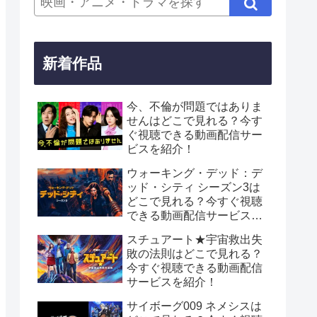
新着作品
今、不倫が問題ではありま
せんはどこで見れる？今す
ぐ視聴できる動画配信サー
ビスを紹介！
ウォーキング・デッド：デ
ッド・シティ シーズン3は
どこで見れる？今すぐ視聴
できる動画配信サービスを
紹介！
スチュアート★宇宙救出失
敗の法則はどこで見れる？
今すぐ視聴できる動画配信
サービスを紹介！
サイボーグ009 ネメシスは