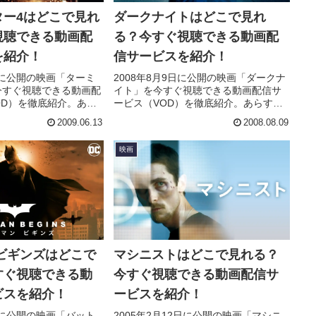
ター4はどこで見れ
ダークナイトはどこで見れ
視聴できる動画配
る？今すぐ視聴できる動画配
を紹介！
信サービスを紹介！
3日に公開の映画「ターミ
2008年8月9日に公開の映画「ダークナ
今すぐ視聴できる動画配
イト」を今すぐ視聴できる動画配信サ
OD）を徹底紹介。あら
ービス（VOD）を徹底紹介。あらすじ
・声優、スタッフ、主
やキャスト・声優、スタッフ、主題歌
2009.06.13
2008.08.09
ちろん、実際に見た人
の情報はもちろん、実際に見た人の感
ーもまとめています。
想やレビューもまとめています。
映画
ビギンズはどこで
マシニストはどこで見れる？
すぐ視聴できる動
今すぐ視聴できる動画配信サ
ビスを紹介！
ービスを紹介！
8日に公開の映画「バット
2005年2月12日に公開の映画「マシニ