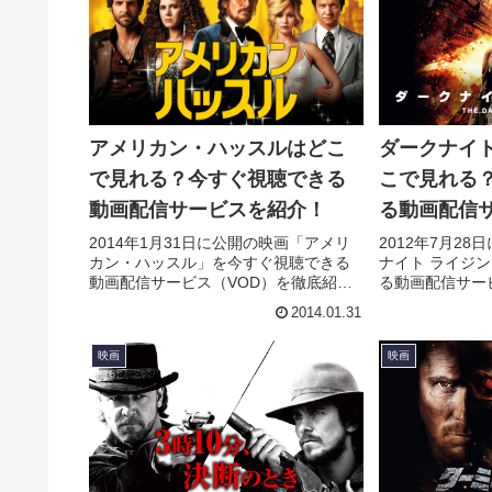
アメリカン・ハッスルはどこ
ダークナイト
で見れる？今すぐ視聴できる
こで見れる
動画配信サービスを紹介！
る動画配信
2014年1月31日に公開の映画「アメリ
2012年7月2
カン・ハッスル」を今すぐ視聴できる
ナイト ライジ
動画配信サービス（VOD）を徹底紹
る動画配信サー
介。あらすじやキャスト・声優、スタ
介。あらすじや
2014.01.31
ッフ、主題歌の情報はもちろん、実際
ッフ、主題歌の
に見た人の感想やレビューもまとめて
に見た人の感想
映画
映画
います。
います。