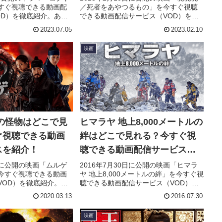
すぐ視聴できる動画配
／死者をあやつるもの」を今すぐ視聴
OD）を徹底紹介。あら
できる動画配信サービス（VOD）を徹
・声優、スタッフ、主
底紹介。あらすじやキャスト・声優、
2023.07.05
2023.02.10
ちろん、実際に見た人
スタッフ、主題歌の情報はもちろん、
ーもまとめています。
実際に見た人の感想やレビューもまと
映画
めています。
の怪物はどこで見
ヒマラヤ 地上8,000メートルの
ぐ視聴できる動画
絆はどこで見れる？今すぐ視
スを紹介！
聴できる動画配信サービスを
紹介！
3日に公開の映画「ムルゲ
2016年7月30日に公開の映画「ヒマラ
今すぐ視聴できる動画
ヤ 地上8,000メートルの絆」を今すぐ視
VOD）を徹底紹介。あ
聴できる動画配信サービス（VOD）を
ト・声優、スタッフ、
徹底紹介。あらすじやキャスト・声
2020.03.13
2016.07.30
もちろん、実際に見た
優、スタッフ、主題歌の情報はもちろ
ューもまとめていま
ん、実際に見た人の感想やレビューも
映画
まとめています。