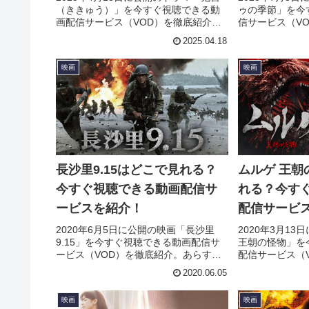
（ききゅう）」を今すぐ視聴できる動
ゥの季節」を今
画配信サービス（VOD）を徹底紹介。
信サービス（V
あらすじやキャスト・声優、スタッ
すじやキャスト
2025.04.18
フ、主題歌の情報はもちろん、実際に
題歌の情報はも
見た人の感想やレビューもまとめてい
の感想やレビュ
映画
映画
ます。
長沙里9.15はどこで見れる？
ムルゲ 王朝
今すぐ視聴できる動画配信サ
れる？今す
ービスを紹介！
配信サービ
2020年6月5日に公開の映画「長沙里
2020年3月1
9.15」を今すぐ視聴できる動画配信サ
王朝の怪物」を
ービス（VOD）を徹底紹介。あらすじ
配信サービス（
やキャスト・声優、スタッフ、主題歌
らすじやキャス
2020.06.05
の情報はもちろん、実際に見た人の感
主題歌の情報は
想やレビューもまとめています。
人の感想やレビ
映画
映画
す。