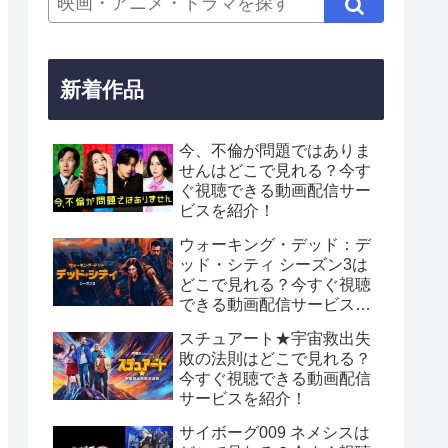
新着作品
今、不倫が問題ではありま
せんはどこで見れる？今す
ぐ視聴できる動画配信サー
ビスを紹介！
ウォーキング・デッド：デ
ッド・シティ シーズン3は
どこで見れる？今すぐ視聴
できる動画配信サービスを
紹介！
スチュアート★宇宙救出失
敗の法則はどこで見れる？
今すぐ視聴できる動画配信
サービスを紹介！
サイボーグ009 ネメシスは