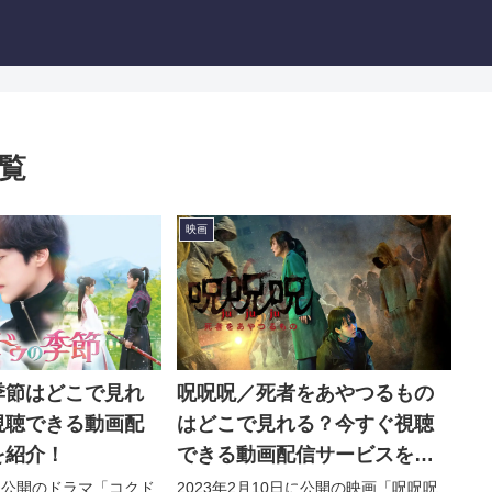
覧
映画
季節はどこで見れ
呪呪呪／死者をあやつるもの
視聴できる動画配
はどこで見れる？今すぐ視聴
を紹介！
できる動画配信サービスを紹
介！
日に公開のドラマ「コクド
2023年2月10日に公開の映画「呪呪呪