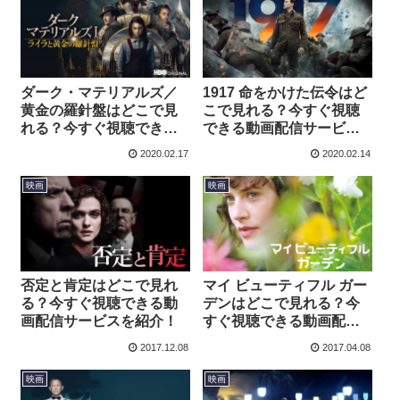
ダーク・マテリアルズ／
1917 命をかけた伝令はど
黄金の羅針盤はどこで見
こで見れる？今すぐ視聴
れる？今すぐ視聴できる
できる動画配信サービス
動画配信サービスを紹
を紹介！
2020.02.17
2020.02.14
介！
映画
映画
否定と肯定はどこで見れ
マイ ビューティフル ガー
る？今すぐ視聴できる動
デンはどこで見れる？今
画配信サービスを紹介！
すぐ視聴できる動画配信
サービスを紹介！
2017.12.08
2017.04.08
映画
映画