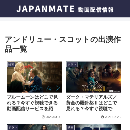
アンドリュー・スコットの出演作
品一覧
映画
ドラマ
ブルームーンはどこで見
ダーク・マテリアルズ／
れる？今すぐ視聴できる
黄金の羅針盤Ⅱはどこで
動画配信サービスを紹
見れる？今すぐ視聴でき
介！
る動画配信サービスを紹
2026.03.06
2021.02.25
介！
ドラマ
映画