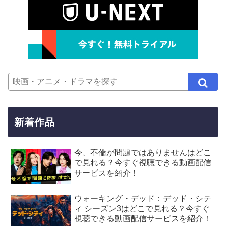
新着作品
今、不倫が問題ではありませんはどこ
で見れる？今すぐ視聴できる動画配信
サービスを紹介！
ウォーキング・デッド：デッド・シテ
ィ シーズン3はどこで見れる？今すぐ
視聴できる動画配信サービスを紹介！