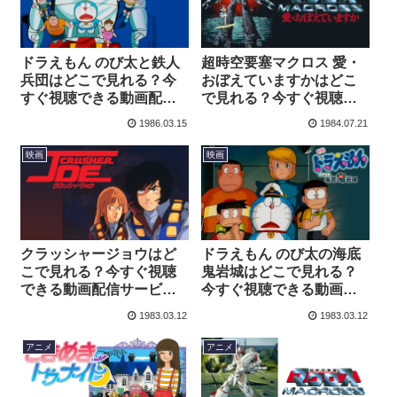
ドラえもん のび太と鉄人
超時空要塞マクロス 愛・
兵団はどこで見れる？今
おぼえていますかはどこ
すぐ視聴できる動画配信
で見れる？今すぐ視聴で
サービスを紹介！
きる動画配信サービスを
1986.03.15
1984.07.21
紹介！
映画
映画
クラッシャージョウはど
ドラえもん のび太の海底
こで見れる？今すぐ視聴
鬼岩城はどこで見れる？
できる動画配信サービス
今すぐ視聴できる動画配
を紹介！
信サービスを紹介！
1983.03.12
1983.03.12
アニメ
アニメ