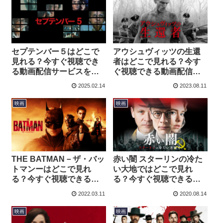
セプテンバー５はどこで
アウシュヴィッツの生還
見れる？今すぐ視聴でき
者はどこで見れる？今す
る動画配信サービスを紹
ぐ視聴できる動画配信サ
介！
ービスを紹介！
2025.02.14
2023.08.11
映画
映画
THE BATMAN－ザ・バッ
赤い闇 スターリンの冷た
トマンーはどこで見れ
い大地ではどこで見れ
る？今すぐ視聴できる動
る？今すぐ視聴できる動
画配信サービスを紹介！
画配信サービスを紹介！
2022.03.11
2020.08.14
映画
映画