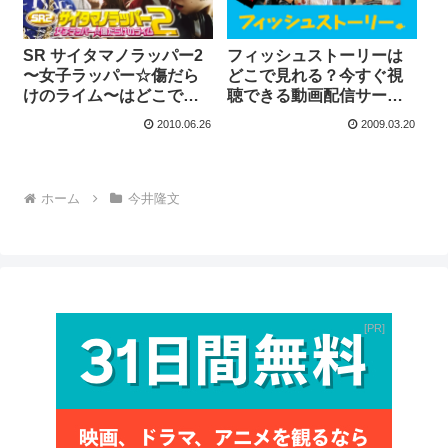
SR サイタマノラッパー2
フィッシュストーリーは
〜女子ラッパー☆傷だら
どこで見れる？今すぐ視
けのライム〜はどこで見
聴できる動画配信サービ
れる？今すぐ視聴できる
スを紹介！
2010.06.26
2009.03.20
動画配信サービスを紹
介！
ホーム
今井隆文
PR