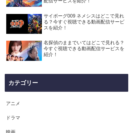
配信サービスを紹介！
サイボーグ009 ネメシスはどこで見れ
る？今すぐ視聴できる動画配信サービ
スを紹介！
名探偵のままでいてはどこで見れる？
今すぐ視聴できる動画配信サービスを
紹介！
カテゴリー
アニメ
ドラマ
映画