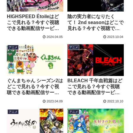
HIGHSPEED Étoileはど
陰の実力者になりたく
こで見れる？今すぐ視聴
て！ 2nd seasonはどこで
できる動画配信サービス
見れる？今すぐ視聴でき
を紹介！
る動画配信サービスを紹
2024.04.05
2023.10.04
介！
アニメ
アニメ
ぐんまちゃん シーズン2は
BLEACH 千年血戦篇はど
どこで見れる？今すぐ視
こで見れる？今すぐ視聴
聴できる動画配信サービ
できる動画配信サービス
スを紹介！
を紹介！
2023.04.09
2022.10.10
アニメ
アニメ