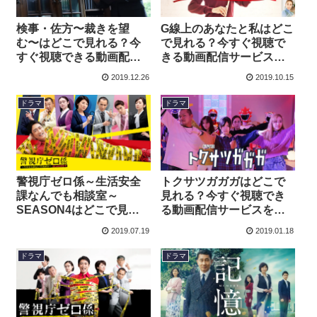
検事・佐方〜裁きを望
G線上のあなたと私はどこ
む〜はどこで見れる？今
で見れる？今すぐ視聴で
すぐ視聴できる動画配信
きる動画配信サービスを
サービスを紹介！
紹介！
2019.12.26
2019.10.15
ドラマ
ドラマ
警視庁ゼロ係～生活安全
トクサツガガガはどこで
課なんでも相談室～
見れる？今すぐ視聴でき
SEASON4はどこで見れ
る動画配信サービスを紹
る？今すぐ視聴できる動
介！
2019.07.19
2019.01.18
画配信サービスを紹介！
ドラマ
ドラマ