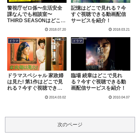
警視庁ゼロ係〜生活安全
記憶はどこで見れる？今
課なんでも相談室〜
すぐ視聴できる動画配信
THIRD SEASONはどこで
サービスを紹介！
見れる？今すぐ視聴でき
2018.07.20
2018.03.21
る動画配信サービスを紹
介！
ドラマ
ドラマ
ドラマスペシャル 家政婦
臨場 続章はどこで見れ
は見た! 第1作はどこで見
る？今すぐ視聴できる動
れる？今すぐ視聴できる
画配信サービスを紹介！
動画配信サービスを紹
2014.03.02
2010.04.07
介！
次のページ