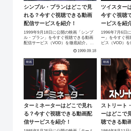
シンプル・プランはどこで見
ツイスター
れる？今すぐ視聴できる動画
今すぐ視聴
配信サービスを紹介！
ービスを紹
1999年9月18日に公開の映画「シンプ
1996年7月6
ル・プラン」を今すぐ視聴できる動画
ー」を今すぐ視
配信サービス（VOD）を徹底紹介。あ
ビス（VOD）
らすじやキャスト・声優、スタッフ、
キャスト・声優
1999.09.18
主題歌の情報はもちろん、実際に見た
情報はもちろん
人の感想やレビューもまとめていま
やレビューもま
映画
映画
す。
ターミネーターはどこで見れ
ストリート
る？今すぐ視聴できる動画配
ーはどこで
信サービスを紹介！
聴できる動
紹介！
1985年5月25日に公開の映画「ターミ
1984年8月1