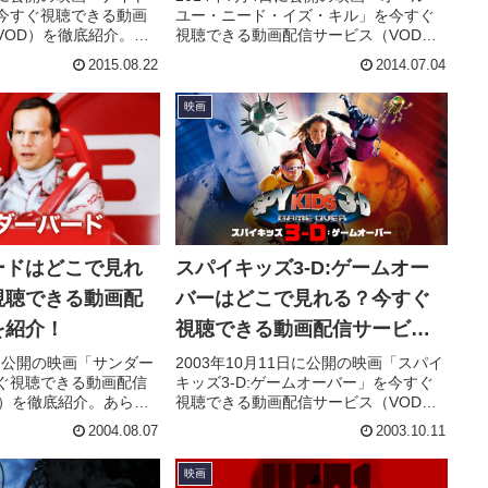
今すぐ視聴できる動画
ユー・ニード・イズ・キル」を今すぐ
VOD）を徹底紹介。あ
視聴できる動画配信サービス（VOD）
ト・声優、スタッフ、
を徹底紹介。あらすじやキャスト・声
2015.08.22
2014.07.04
もちろん、実際に見た
優、スタッフ、主題歌の情報はもちろ
ューもまとめていま
ん、実際に見た人の感想やレビューも
映画
まとめています。
ードはどこで見れ
スパイキッズ3-D:ゲームオー
視聴できる動画配
バーはどこで見れる？今すぐ
を紹介！
視聴できる動画配信サービス
を紹介！
日に公開の映画「サンダー
2003年10月11日に公開の映画「スパイ
ぐ視聴できる動画配信
キッズ3-D:ゲームオーバー」を今すぐ
D）を徹底紹介。あらす
視聴できる動画配信サービス（VOD）
声優、スタッフ、主題
を徹底紹介。あらすじやキャスト・声
2004.08.07
2003.10.11
ろん、実際に見た人の
優、スタッフ、主題歌の情報はもちろ
もまとめています。
ん、実際に見た人の感想やレビューも
映画
まとめています。