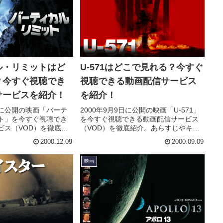
ル・リミットはど
U-571はどこで見れる？今すぐ
？今すぐ視聴でき
視聴できる動画配信サービス
サービスを紹介！
を紹介！
9日に公開の映画「バーテ
2000年9月9日に公開の映画「U-571」
ト」を今すぐ視聴でき
を今すぐ視聴できる動画配信サービス
ビス（VOD）を徹底紹
（VOD）を徹底紹介。あらすじやキャ
キャスト・声優、スタ
スト・声優、スタッフ、主題歌の情報
2000.12.09
2000.09.09
情報はもちろん、実際
はもちろん、実際に見た人の感想やレ
やレビューもまとめて
ビューもまとめています。
映画