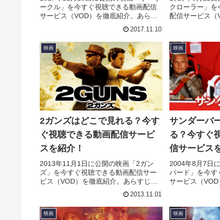
ークル」を今すぐ視聴できる動画配信
クローラー」を
サービス（VOD）を徹底紹介。あらす
配信サービス（
じやキャスト・声優、スタッフ、主題
らすじやキャス
2017.11.10
歌の情報はもちろん、実際に見た人の
主題歌の情報は
感想やレビューもまとめています。
人の感想やレビ
映画
映画
す。
2ガンズはどこで見れる？今す
サンダーバ
ぐ視聴できる動画配信サービ
る？今すぐ
スを紹介！
信サービス
2013年11月1日に公開の映画「2ガン
2004年8月7
ズ」を今すぐ視聴できる動画配信サー
バード」を今す
ビス（VOD）を徹底紹介。あらすじや
サービス（VO
キャスト・声優、スタッフ、主題歌の
じやキャスト・
2013.11.01
情報はもちろん、実際に見た人の感想
歌の情報はもち
やレビューもまとめています。
感想やレビュー
映画
映画