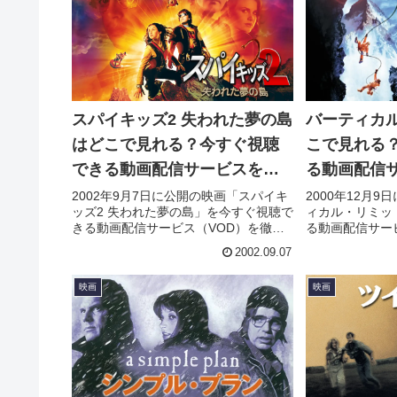
スパイキッズ2 失われた夢の島
バーティカ
はどこで見れる？今すぐ視聴
こで見れる
できる動画配信サービスを紹
る動画配信
介！
2002年9月7日に公開の映画「スパイキ
2000年12月
ッズ2 失われた夢の島」を今すぐ視聴で
ィカル・リミッ
きる動画配信サービス（VOD）を徹底
る動画配信サー
紹介。あらすじやキャスト・声優、ス
介。あらすじや
2002.09.07
タッフ、主題歌の情報はもちろん、実
ッフ、主題歌の
際に見た人の感想やレビューもまとめ
に見た人の感想
映画
映画
ています。
います。