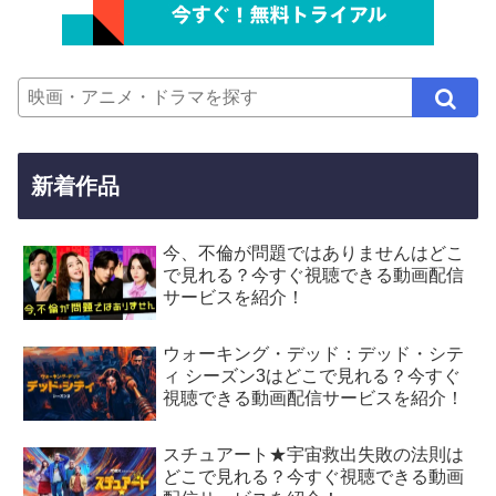
新着作品
今、不倫が問題ではありませんはどこ
で見れる？今すぐ視聴できる動画配信
サービスを紹介！
ウォーキング・デッド：デッド・シテ
ィ シーズン3はどこで見れる？今すぐ
視聴できる動画配信サービスを紹介！
スチュアート★宇宙救出失敗の法則は
どこで見れる？今すぐ視聴できる動画