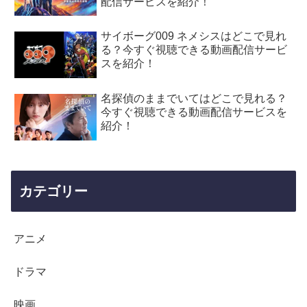
配信サービスを紹介！
サイボーグ009 ネメシスはどこで見れ
る？今すぐ視聴できる動画配信サービ
スを紹介！
名探偵のままでいてはどこで見れる？
今すぐ視聴できる動画配信サービスを
紹介！
カテゴリー
アニメ
ドラマ
映画