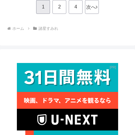
1
2
4
次へ
ホーム
諸星すみれ
PR