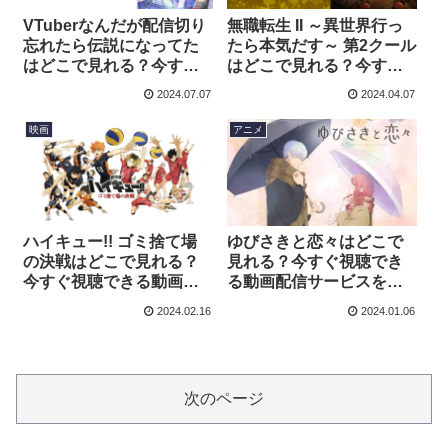
VTuberなんだが配信切り
無職転生 II ～異世界行っ
忘れたら伝説になってた
たら本気だす～ 第2クール
はどこで見れる？今すぐ
はどこで見れる？今すぐ
視聴できる動画配信サー
視聴できる動画配信サー
2024.07.07
2024.04.07
ビスを紹介！
ビスを紹介！
映画
アニメ
ハイキュー!! ゴミ捨て場
ゆびさきと恋々はどこで
の決戦はどこで見れる？
見れる？今すぐ視聴でき
今すぐ視聴できる動画配
る動画配信サービスを紹
信サービスを紹介！
介！
2024.02.16
2024.01.06
次のページ