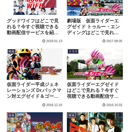
グッドワイフはどこで見
劇場版 仮面ライダーエ
れる？今すぐ視聴できる
グゼイド トゥルー・エン
動画配信サービスを紹
ディングはどこで見れ
介！
る？今すぐ視聴できる動
2019.01.13
2017.08.05
画配信サービスを紹介！
映画
ドラマ
仮面ライダー平成ジェネ
仮面ライダーエグゼイド
レーションズ Dr.パックマ
はどこで見れる？今すぐ
ン対エグゼイド＆ゴース
視聴できる動画配信サー
ト with レジェンドライダ
ビスを紹介！
2016.12.10
2016.10.02
ーはどこで見れる？今す
ぐ視聴できる動画配信サ
映画
映画
ービスを紹介！