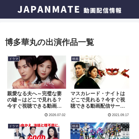
博多華丸の出演作品一覧
ドラマ
映画
親愛なる夫へ～完璧な妻
マスカレード・ナイトは
の嘘～はどこで見れる？
どこで見れる？今すぐ視
今すぐ視聴できる動画配
聴できる動画配信サービ
信サービスを紹介！
スを紹介！
2026.07.02
2021.09.17
ドラマ
映画