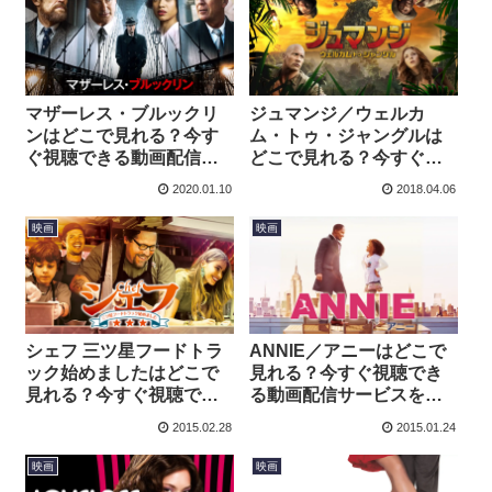
マザーレス・ブルックリ
ジュマンジ／ウェルカ
ンはどこで見れる？今す
ム・トゥ・ジャングルは
ぐ視聴できる動画配信サ
どこで見れる？今すぐ視
ービスを紹介！
聴できる動画配信サービ
2020.01.10
2018.04.06
スを紹介！
映画
映画
シェフ 三ツ星フードトラ
ANNIE／アニーはどこで
ック始めましたはどこで
見れる？今すぐ視聴でき
見れる？今すぐ視聴でき
る動画配信サービスを紹
る動画配信サービスを紹
介！
2015.02.28
2015.01.24
介！
映画
映画