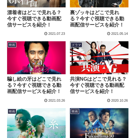
漂着者はどこで見れる？
裏ゾッキはどこで見れ
今すぐ視聴できる動画配
る？今すぐ視聴できる動
信サービスを紹介！
画配信サービスを紹介！
2021.07.23
2021.05.14
映画
ドラマ
騙し絵の牙はどこで見れ
共演NGはどこで見れる？
る？今すぐ視聴できる動
今すぐ視聴できる動画配
画配信サービスを紹介！
信サービスを紹介！
2021.03.26
2020.10.26
映画
映画