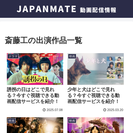
斎藤工の出演作品一覧
ドラマ
映画
誘拐の日はどこで見れ
少年と犬はどこで見れ
る？今すぐ視聴できる動
る？今すぐ視聴できる動
画配信サービスを紹介！
画配信サービスを紹介！
2025.07.08
2025.03.20
映画
映画