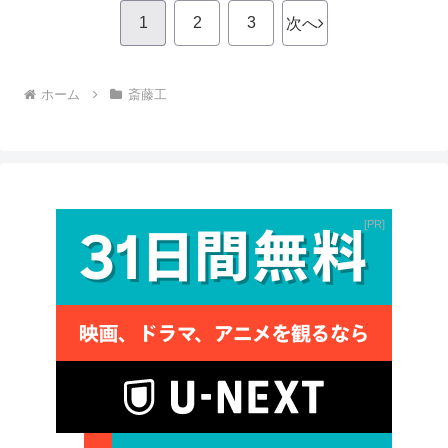
1
2
3
次へ
ホーム
斎藤工
PR