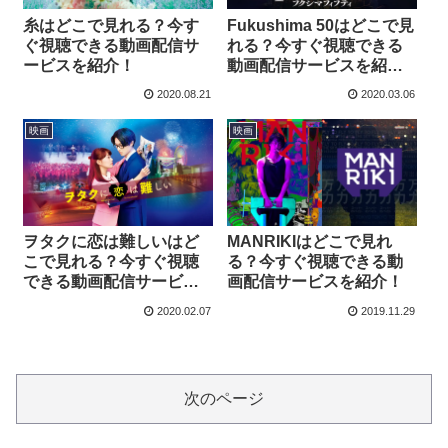
糸はどこで見れる？今す
Fukushima 50はどこで見
ぐ視聴できる動画配信サ
れる？今すぐ視聴できる
ービスを紹介！
動画配信サービスを紹
介！
2020.08.21
2020.03.06
映画
映画
ヲタクに恋は難しいはど
MANRIKIはどこで見れ
こで見れる？今すぐ視聴
る？今すぐ視聴できる動
できる動画配信サービス
画配信サービスを紹介！
を紹介！
2020.02.07
2019.11.29
次のページ