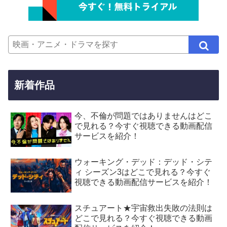
新着作品
今、不倫が問題ではありませんはどこ
で見れる？今すぐ視聴できる動画配信
サービスを紹介！
ウォーキング・デッド：デッド・シテ
ィ シーズン3はどこで見れる？今すぐ
視聴できる動画配信サービスを紹介！
スチュアート★宇宙救出失敗の法則は
どこで見れる？今すぐ視聴できる動画