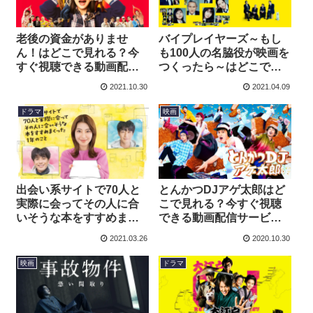
老後の資金がありませ
バイプレイヤーズ～もし
ん！はどこで見れる？今
も100人の名脇役が映画を
すぐ視聴できる動画配信
つくったら～はどこで見
サービスを紹介！
れる？今すぐ視聴できる
2021.10.30
2021.04.09
動画配信サービスを紹
介！
ドラマ
映画
出会い系サイトで70人と
とんかつDJアゲ太郎はど
実際に会ってその人に合
こで見れる？今すぐ視聴
いそうな本をすすめまく
できる動画配信サービス
った1年のことはどこで見
を紹介！
2021.03.26
2020.10.30
れる？今すぐ視聴できる
動画配信サービスを紹
映画
ドラマ
介！