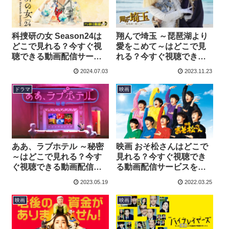
科捜研の女 Season24は
翔んで埼玉 ～琵琶湖より
どこで見れる？今すぐ視
愛をこめて～はどこで見
聴できる動画配信サービ
れる？今すぐ視聴できる
スを紹介！
動画配信サービスを紹
2024.07.03
2023.11.23
介！
ドラマ
映画
ああ、ラブホテル ～秘密
映画 おそ松さんはどこで
～はどこで見れる？今す
見れる？今すぐ視聴でき
ぐ視聴できる動画配信サ
る動画配信サービスを紹
ービスを紹介！
介！
2023.05.19
2022.03.25
映画
映画