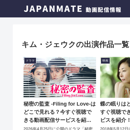
キム・ジェウクの出演作品一覧
ドラマ
映画
秘密の監査 -Filing for Love-は
蝶の眠りは
どこで見れる？今すぐ視聴で
すぐ視聴で
きる動画配信サービスを紹
ビスを紹介
介！
2026年4月25日に公開のドラマ「秘密
2018年5月1