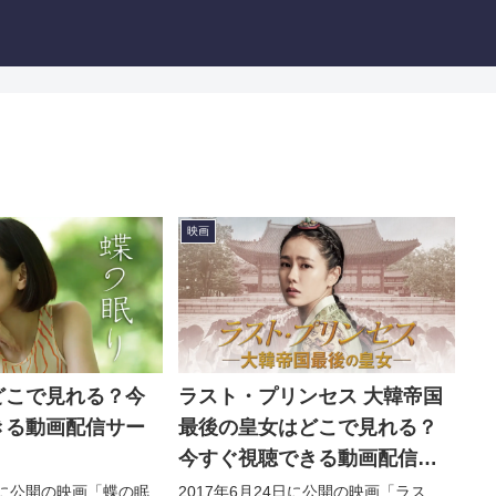
映画
どこで見れる？今
ラスト・プリンセス 大韓帝国
きる動画配信サー
最後の皇女はどこで見れる？
！
今すぐ視聴できる動画配信サ
ービスを紹介！
2日に公開の映画「蝶の眠
2017年6月24日に公開の映画「ラス