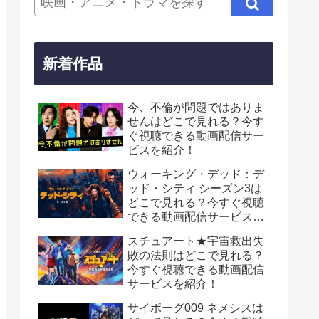
新着作品
今、不倫が問題ではありま
せんはどこで見れる？今す
ぐ視聴できる動画配信サー
ビスを紹介！
ウォーキング・デッド：デ
ッド・シティ シーズン3は
どこで見れる？今すぐ視聴
できる動画配信サービスを
紹介！
スチュアート★宇宙救出失
敗の法則はどこで見れる？
今すぐ視聴できる動画配信
サービスを紹介！
サイボーグ009 ネメシスは