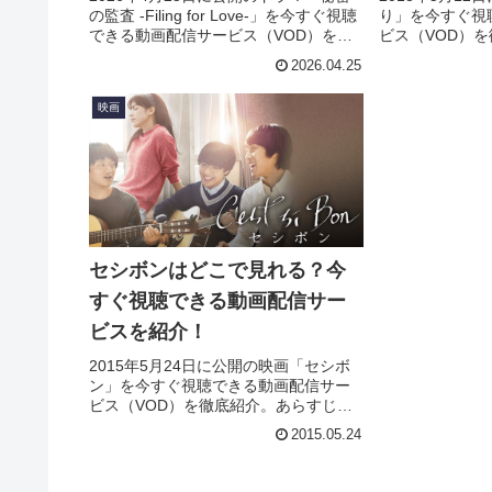
の監査 -Filing for Love-」を今すぐ視聴
り」を今すぐ視
できる動画配信サービス（VOD）を徹
ビス（VOD）
底紹介。あらすじやキャスト・声優、
キャスト・声優
2026.04.25
スタッフ、主題歌の情報はもちろん、
情報はもちろん
実際に見た人の感想やレビューもまと
やレビューもま
映画
めています。
セシボンはどこで見れる？今
すぐ視聴できる動画配信サー
ビスを紹介！
2015年5月24日に公開の映画「セシボ
ン」を今すぐ視聴できる動画配信サー
ビス（VOD）を徹底紹介。あらすじや
キャスト・声優、スタッフ、主題歌の
2015.05.24
情報はもちろん、実際に見た人の感想
やレビューもまとめています。