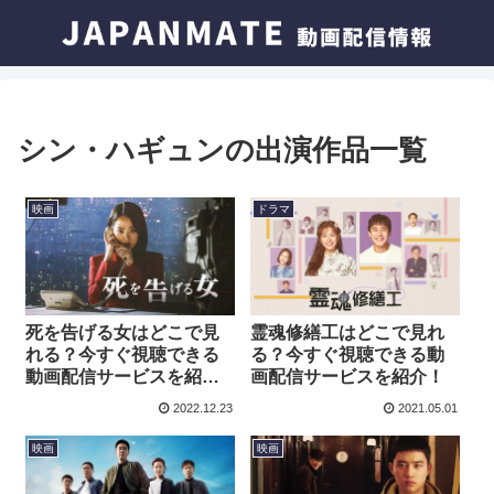
シン・ハギュンの出演作品一覧
映画
ドラマ
死を告げる女はどこで見
霊魂修繕工はどこで見れ
れる？今すぐ視聴できる
る？今すぐ視聴できる動
動画配信サービスを紹
画配信サービスを紹介！
介！
2022.12.23
2021.05.01
映画
映画