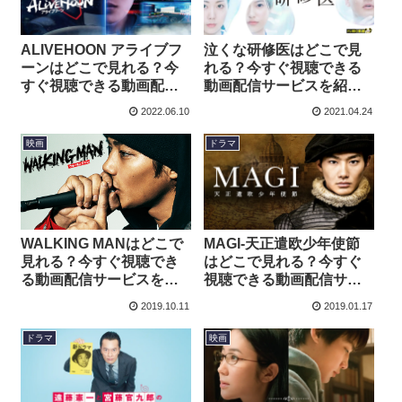
ALIVEHOON アライブフ
泣くな研修医はどこで見
ーンはどこで見れる？今
れる？今すぐ視聴できる
すぐ視聴できる動画配信
動画配信サービスを紹
サービスを紹介！
介！
2022.06.10
2021.04.24
映画
ドラマ
WALKING MANはどこで
MAGI-天正遣欧少年使節
見れる？今すぐ視聴でき
はどこで見れる？今すぐ
る動画配信サービスを紹
視聴できる動画配信サー
介！
ビスを紹介！
2019.10.11
2019.01.17
ドラマ
映画