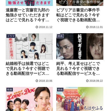
遠藤憲一と宮藤官九郎の
ビブリア古書堂の事件手
勉強させていただきます
帖はどこで見れる？今す
はどこで見れる？今すぐ
ぐ視聴できる動画配信サ
視聴できる動画配信サー
ービスを紹介！
2018.11.12
2018.11.01
ビスを紹介！
ドラマ
映画
結婚相手は抽選ではどこ
純平、考え直せはどこで
で見れる？今すぐ視聴で
見れる？今すぐ視聴でき
きる動画配信サービスを
る動画配信サービスを紹
紹介！
介！
2018.10.06
2018.09.22
映画
映画