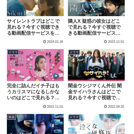
サイレントラブはどこで
隣人X 疑惑の彼女はどこ
見れる？今すぐ視聴でき
で見れる？今すぐ視聴で
る動画配信サービスを紹
きる動画配信サービスを
介！
紹介！
2024.01.26
2023.12.01
ドラマ
ドラマ
完全に詰んだイチ子はも
闇金ウシジマくん外伝 闇
うカリスマになるしかな
金サイハラさんはどこで
いのはどこで見れる？今
見れる？今すぐ視聴でき
すぐ視聴できる動画配信
る動画配信サービスを紹
2022.11.01
2022.09.20
サービスを紹介！
介！
映画
ドラマ