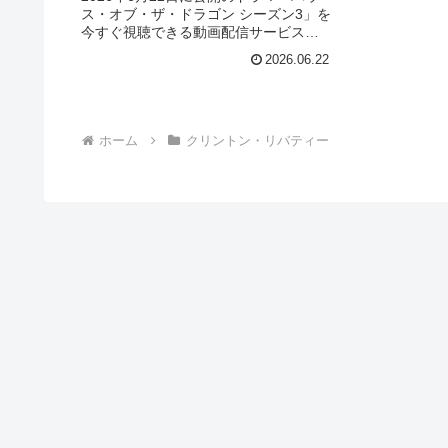
ス・オブ・ザ・ドラゴン シーズン3」を
今すぐ視聴できる動画配信サービス
（VOD）を徹底紹介。あらすじやキャ
2026.06.22
スト・声優、スタッフ、主題歌の情報
はもちろん、実際に見た人の感想やレ
ビューもまとめています。
ホーム
クリントン・リバティー