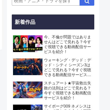
新着作品
今、不倫が問題ではありま
せんはどこで見れる？今す
ぐ視聴できる動画配信サー
ビスを紹介！
ウォーキング・デッド：デ
ッド・シティ シーズン3は
どこで見れる？今すぐ視聴
できる動画配信サービスを
紹介！
スチュアート★宇宙救出失
敗の法則はどこで見れる？
今すぐ視聴できる動画配信
サービスを紹介！
サイボーグ009 ネメシスは