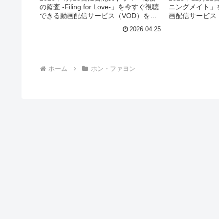
ニングメイト」
の監査 -Filing for Love-」を今すぐ視聴
画配信サービス
できる動画配信サービス（VOD）を徹
あらすじやキャ
底紹介。あらすじやキャスト・声優、
2026.04.25
フ、主題歌の情
スタッフ、主題歌の情報はもちろん、
見た人の感想や
実際に見た人の感想やレビューもまと
ます。
めています。
ホーム
ホン・ファヨン