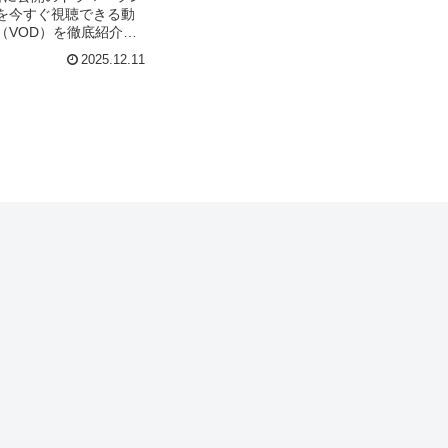
を今すぐ視聴できる動
（VOD）を徹底紹介。
スト・声優、スタッ
2025.12.11
報はもちろん、実際に
レビューもまとめてい