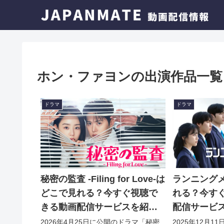
ホン・ファヨンの出演作品一覧
ドラマ
ドラマ
ランニング
秘密の監査 -Filing for Love-は
れる？今す
どこで見れる？今すぐ視聴で
配信サービ
きる動画配信サービスを紹
介！
2025年12月
2026年4月25日に公開のドラマ「秘密