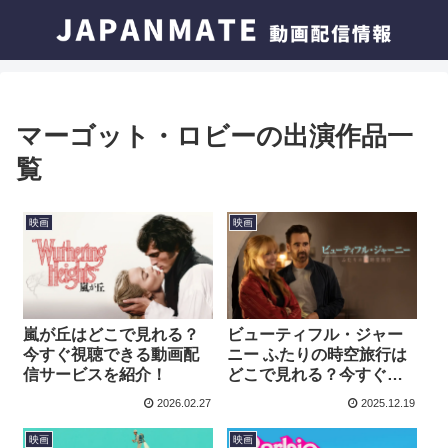
マーゴット・ロビーの出演作品一
覧
映画
映画
嵐が丘はどこで見れる？
ビューティフル・ジャー
今すぐ視聴できる動画配
ニー ふたりの時空旅⾏は
信サービスを紹介！
どこで見れる？今すぐ視
聴できる動画配信サービ
2026.02.27
2025.12.19
スを紹介！
映画
映画