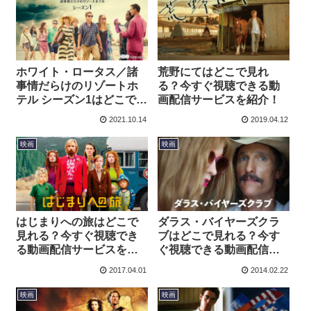
ホワイト・ロータス／諸
荒野にてはどこで見れ
事情だらけのリゾートホ
る？今すぐ視聴できる動
テル シーズン1はどこで見
画配信サービスを紹介！
れる？今すぐ視聴できる
2021.10.14
2019.04.12
動画配信サービスを紹
介！
映画
映画
はじまりへの旅はどこで
ダラス・バイヤーズクラ
見れる？今すぐ視聴でき
ブはどこで見れる？今す
る動画配信サービスを紹
ぐ視聴できる動画配信サ
介！
ービスを紹介！
2017.04.01
2014.02.22
映画
映画