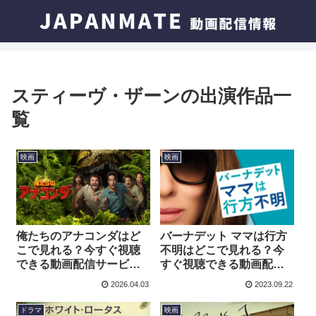
スティーヴ・ザーンの出演作品一
覧
映画
映画
俺たちのアナコンダはど
バーナデット ママは行方
こで見れる？今すぐ視聴
不明はどこで見れる？今
できる動画配信サービス
すぐ視聴できる動画配信
を紹介！
サービスを紹介！
2026.04.03
2023.09.22
ドラマ
映画