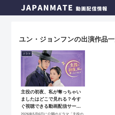
ユン・ジョンフンの出演作品一
ドラマ
主役の初夜、私が奪っちゃい
ましたはどこで見れる？今す
ぐ視聴できる動画配信サービ
スを紹介！
2026年5月6日に公開のドラマ「主役の