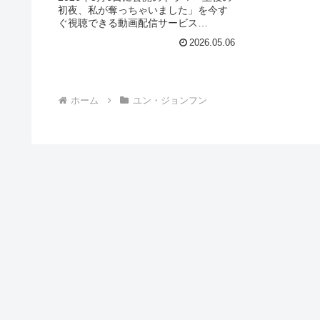
初夜、私が奪っちゃいました」を今す
ぐ視聴できる動画配信サービス
（VOD）を徹底紹介。あらすじやキャ
2026.05.06
スト・声優、スタッフ、主題歌の情報
はもちろん、実際に見た人の感想やレ
ビューもまとめています。
ホーム
ユン・ジョンフン