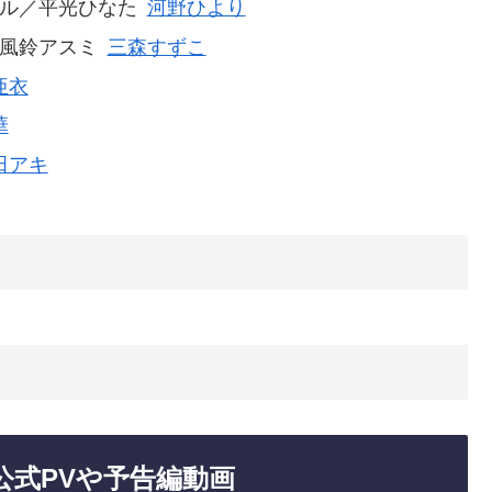
ル／平光ひなた
河野ひより
風鈴アスミ
三森すずこ
亜衣
華
田アキ
公式PVや予告編動画