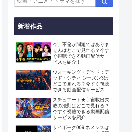
新着作品
今、不倫が問題ではありま
せんはどこで見れる？今す
ぐ視聴できる動画配信サー
ビスを紹介！
ウォーキング・デッド：デ
ッド・シティ シーズン3は
どこで見れる？今すぐ視聴
できる動画配信サービスを
紹介！
スチュアート★宇宙救出失
敗の法則はどこで見れる？
今すぐ視聴できる動画配信
サービスを紹介！
サイボーグ009 ネメシスは