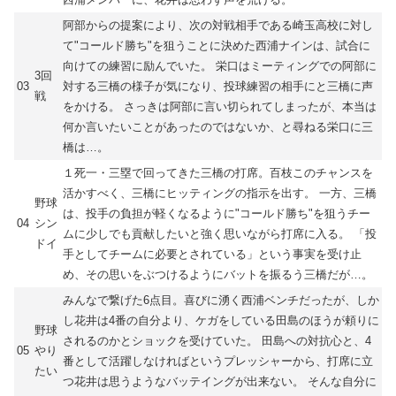
阿部からの提案により、次の対戦相手である崎玉高校に対し
て"コールド勝ち"を狙うことに決めた西浦ナインは、試合に
向けての練習に励んでいた。 栄口はミーティングでの阿部に
3回
03
対する三橋の様子が気になり、投球練習の相手にと三橋に声
戦
をかける。 さっきは阿部に言い切られてしまったが、本当は
何か言いたいことがあったのではないか、と尋ねる栄口に三
橋は…。
１死一・三塁で回ってきた三橋の打席。百枝このチャンスを
活かすべく、三橋にヒッティングの指示を出す。 一方、三橋
野球
は、投手の負担が軽くなるように"コールド勝ち"を狙うチー
04
シン
ムに少しでも貢献したいと強く思いながら打席に入る。 「投
ドイ
手としてチームに必要とされている」という事実を受け止
め、その思いをぶつけるようにバットを振るう三橋だが…。
みんなで繋げた6点目。喜びに湧く西浦ベンチだったが、しか
し花井は4番の自分より、ケガをしている田島のほうが頼りに
野球
されるのかとショックを受けていた。 田島への対抗心と、4
05
やり
番として活躍しなければというプレッシャーから、打席に立
たい
つ花井は思うようなバッテイングが出来ない。 そんな自分に