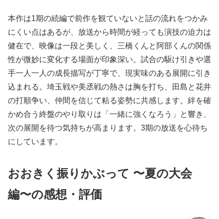
本作は1期の続編で前作を観ていないと話の流れをつかみ
にくい点はあるが、放送から時間が経っても演技の迫力は
健在で、映像は一段と美しく、三橋くんと阿部くんの関係
性が微妙に変化する場面が印象深い。試合の駆け引きや選
手一人一人の成長描写が丁寧で、現実味のある展開に引き
込まれる。埼玉戦や美丞戦の熱さは胸を打ち、田島と花井
の打順争い、仲間を信じて粘る姿勢に共感します。絆を確
かめ合う終盤のやり取りは「一緒に強くなろう」と響き、
次の展開を待つ気持ちが高まります。3期の放送を心待ち
にしています。
おおきく振りかぶって 〜夏の大会
編〜の感想・評価