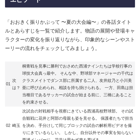
「おおきく振りかぶって 〜夏の大会編〜」の各話タイト
ルとあらすじを一覧で紹介します。物語の展開や登場キャ
ラクターの変化を振り返りながら、印象的なシーンやスト
ーリーの流れをチェックしてみましょう。
桐青戦を見事に勝利でおさめた西浦ナインたちは学校行事の
球技大会真っ最中。 そんな中、野球部マネージャーの千代は
次
クラスメイトでダンス部に所属する二人、友井紋乃と小川美
01
は？
亜に呼び止められ、相談を持ち掛けられる。 一方、田島は担
当種目であるサッカーの試合が始まる前に、三橋にあること
を約束させる。
次試合の対戦相手を視察にきている西浦高校野球部。 その試
合観戦に花井と阿部の母親も姿を見せる。 保護者たちで担当
02
崎玉
を決め、手分けして同じブロックの試合の解析用ビデオを撮
りにきているらしい。 しかし、自分以外その事実を知らない
西浦メンバーに、花井は思わず声を荒げる。