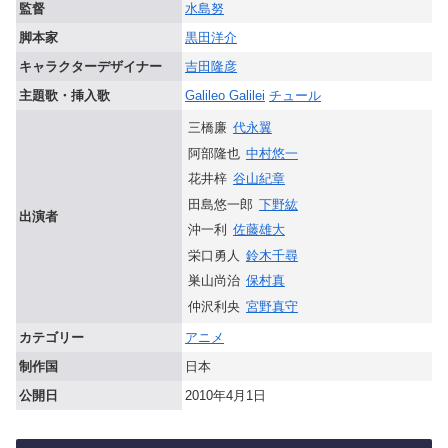
監督
水島努
脚本家
黒田洋介
キャラクターデザイナー
吉田隆彦
主題歌・挿入歌
Galileo Galilei
チュール
三橋廉
代永翼
阿部隆也
中村悠一
花井梓
谷山紀章
田島悠一郎
下野紘
出演者
沖一利
佐藤雄大
栄口勇人
鈴木千尋
巣山尚治
保村真
仲沢利央
宮野真守
カテゴリー
アニメ
制作国
日本
公開日
2010年4月1日