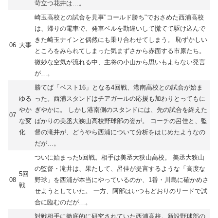
苛立つ花井は…。
崎玉高校との試合を見事"コールド勝ち"でおさめた西浦高校
は、帰りの電車で、発車ベルを勘違いして慌てて駆け込んで
きた崎玉ナインと偶然にも乗り合わせてしまう。 恥ずかしい
06
大事
ところをみられてしまった気まずさから赤面する市原たち。
微妙な空気が流れる中、主将の小山から思いもよらない発言
が…。
勝てば「ベスト16」となる4回戦、港南高校との試合が始ま
ゆる
った。西浦スタンドはチアガールの応援も加わりとってもに
やか
ぎやかに。 しかし港南側のスタンドには、先の試合を終えた
07
な変
ばかりの美丞大狭山高校野球部の姿が。 コーチの呂佳と、監
化
督の滝井が、どうやら西浦について分析をはじめたようなの
だが…。
ついに始まった5回戦。相手は美丞大狭山高校。 美丞大狭山
の監督・滝井は、果たして、呂佳が提言するような「高度な
5回
08
野球」を西浦が本当にやっているのか、1番・川島に確かめさ
戦
せようとしていた。 一方、阿部はいつもどおりのリードで試
合に臨むのだが…。
対戦相手に徹底的に研究されていた西浦高校。新設野球部の