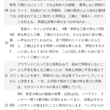
研究
三橋たちにとって、それは初めての経験。 通用しない阿部の
09
され
リード。3点差がついた序盤戦、三橋の助言により自分の配球
てる
が読まれてるこに気付いた阿部は、三橋に「首振り」のサイ
ンを伝える。 西浦は反撃の糸口をつかめるのか…。
「首振り」サインが功を奏し、4番・和田を三振で抑えて5回
5回
表を終えた三橋。 三振がとれたのも、そんな自分に皆が優し
裏、
い声をかけてくれるのも、全て阿部のリードが凄いからだ
10
2対
と、三橋はますます阿部への信頼を募らせる。 阿部がモモカ
5
ンと話しをしてるのに気付き、二人の話しを聞くために近づ
いていく三橋だったが…。
グラウンドに入ってきた田島をみて、改めて阿部がいないこ
エー
とに不安を覚える三橋だったが、田島も同様に不安を抱えて
11
スだ
いることを知り、阿部のいない分は皆でフォローしていこう
から
と決意する。 一方、公式戦で初めて三橋の球を受けた田島
は、そのコントロールの良さに感動していた。
9回、美丞大狭山の最後の攻撃。点差は2点。ノーアウト、ラ
ンナー一塁で1番川崎に打席がまわってきた。 田島はモモカ
12
9回
ンのサインが盗まれたことに気付かないまま、ベンチからの